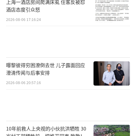
上海一酒店房间爬满床虱 住客反被怼
酒店态度引众怒
2026-08-06 17:16:24
曝黎彼得穷困潦倒去世 儿子露面回应
澄清传闻与后事安排
2026-08-06 20:57:16
10年前救人上央视的小伙抗洪牺牲 30