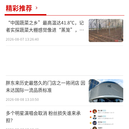
精彩推荐
“中国蔬菜之乡”最高温达41.8℃，记
者实探蔬菜大棚感觉像进“蒸笼”，有
村民称只能凌晨两点起来干活
2026-08-07 13:26:40
胖东来历史最悠久的门店之一将闭店 因
未达国际一流品质标准
2026-08-08 13:10:50
多个明星演唱会取消 粉丝损失谁来承
担？