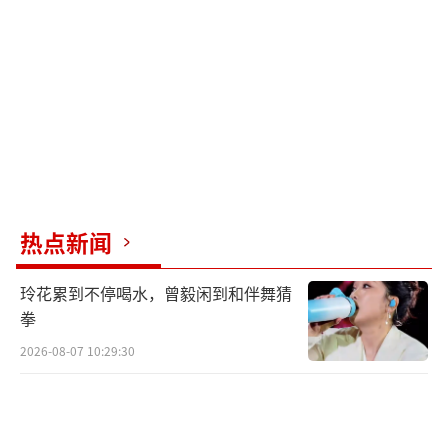
从更深层次来看，千亿县的扩容不仅增加
了三个新成员，还在2000亿元、3000亿元、50
00亿元阶段实现新的突破。2024年，江阴GDP
达5126.13亿元，增速5.6%，成为全国第二座5
000亿级的县级市。常熟GDP达到3079.1亿元，
同比增长6.2%，成为全国第五个跨过3000亿元
大关的县域。这次扩容使得“苏南四小
热点新闻
龙”（昆山、江阴、张家港和常熟）全部晋级3
000亿元阶段，与闽南的晋江一起领跑千亿县方
玲花累到不停喝水，曾毅闲到和伴舞猜
阵。
拳
2026-08-07 10:29:30
江苏连续多年霸榜“千亿县”，共有22个
县（市）上榜，占比超过三分之一。前十名
中，江苏包揽前三，独占五席。产业是江