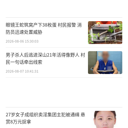
眼镜王蛇筑窝产下38枚蛋 村民报警 消
防员迅速处置威胁
2026-08-06 15:30:03
男子杀人后逃进深山21年活得像野人 村
民一句话牵出线索
2026-08-07 10:41:31
27岁女子成组织卖淫集团主犯被通缉 悬
赏8万元捉拿