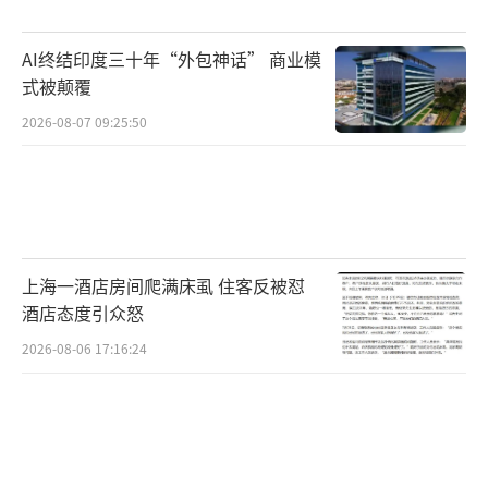
苏“千亿县”壮大的关键，背后通常有着规模
化专业性产业支撑。例如，昆山生产的笔记本
AI终结印度三十年“外包神话” 商业模
电脑占全球三分之一份额，通过产业链优势构
式被颠覆
筑了大规模的电子信息产业链。如今，昆山已
2026-08-07 09:25:50
形成7000亿元级电子信息和3000亿元级装备制
造产业集群，规上工业总产值连续四年破万亿
元，2024年达12398亿元。
江阴作为5000亿梯队的代表，同样得益于
上海一酒店房间爬满床虱 住客反被怼
工业的强势支撑。这座城市面积不到一千平方
酒店态度引众怒
公里，创造了全国二百五十分之一的经济总
2026-08-06 17:16:24
量。江阴全市常住人口为178.51万人，创造了5
000亿元GDP，人均GDP已达28万元，居全国
前列。江阴的经济体量可以超过全国60%以上
的地级市，甚至超过多个省会城市，几乎与宁