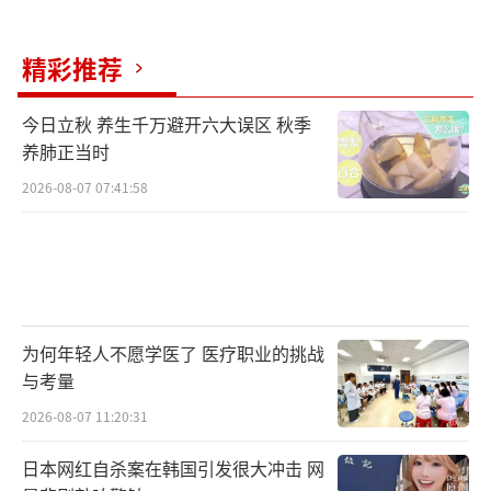
夏回族自治区经济总量相当。江阴本土诞生了6
精彩推荐
2家上市公司，行业遍布纺织服装、石化新材
料、金属新材料、新能源等优势产业，2024年
今日立秋 养生千万避开六大误区 秋季
当地完成规上工业产值超7500亿元。
养肺正当时
2026-08-07 07:41:58
新沂今年也晋级“千亿县”，得益于工业
发展。2024年，新沂工业开票销售收入超1000
亿元，实现两位数以上增长，成为徐州第一个
也是唯一一个工业开票突破千亿元的县
（市）。新沂计划围绕高端纺织、精细化工、
为何年轻人不愿学医了 医疗职业的挑战
先进材料等重点领域，大力招引一批强链补链
与考量
项目，不断延长主导产业的链条。
（责任编辑：088
2026-08-07 11:20:31
2）
日本网红自杀案在韩国引发很大冲击 网