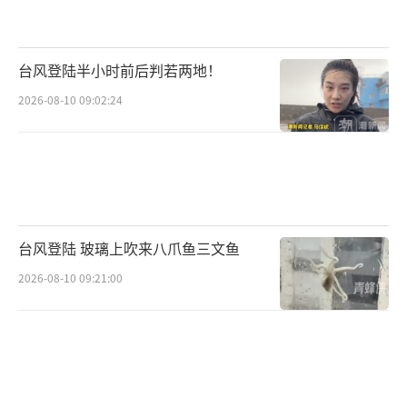
习到了宝贵的经验。
此外，亿万富翁还注重建立强大的人脉网
台风登陆半小时前后判若两地！
络，适应变化，保持自信，雇佣合适的人才，
2026-08-10 09:02:24
保持积极态度并采取行动，拥抱创新，并积极
参与慈善事业。这些习惯和思维模式共同推动
了他们的成功。
（责任编辑：张小花 TT1000）
台风登陆 玻璃上吹来八爪鱼三文鱼
2026-08-10 09:21:00