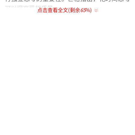
可以提高思想质量。
点击查看全文(剩余
65
%)
成功的亿万富翁并不回避经过深思熟虑的
风险。1994年，杰夫·贝佐斯离开高薪职位创
办亚马逊。尽管面临失败的风险，贝佐斯还是
决定尝试。他设计了一个“遗憾最小化框
架”来指导自己的选择。最终，这一决定使亚
马逊成为全球知名的公司。
同样，马斯克对SpaceX和特斯拉进行了巨
额投资，尽管面临质疑和财务压力，但这些公
司最终取得了重大进展。马斯克通过周密的计
划、测试和应急计划来管理风险。
成功离不开不懈的努力。马斯克每周工作