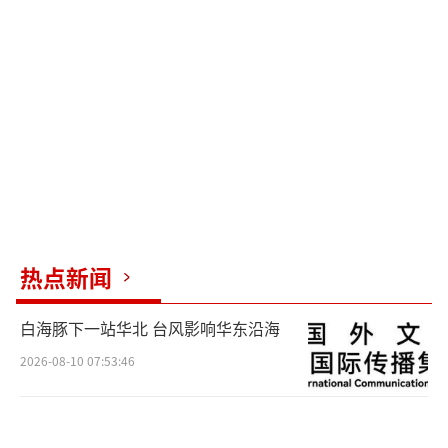
约80-100小时，而盖茨在微软早期也常常不知
疲倦地工作。苹果CEO蒂姆·库克从凌晨4:30
就开始发邮件，通用电气的杰夫·伊梅尔特每
周工作100小时。
韧性和从错误中学习也是成功的关键。史
蒂夫·施瓦茨曼曾经历过多次挫折，但他从未
放弃。他认为承受痛苦的能力是成功的重要因
素。他在黑石集团推行学徒制理念，帮助新员
热点新闻
工提高效率。
白海豚下一站华北 台风影响华东沿海
亿万富翁不会只关注短期目标，而是制定
2026-08-10 07:53:46
长期计划。马斯克的目标是在火星上建立殖民
地，尽管这可能非常艰难且耗时。SpaceX团队
即使在火箭解体后也会庆祝，因为他们从中学