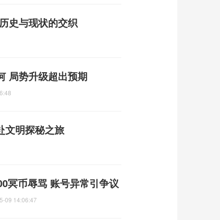
 历史与现状的交织
何 局势升级超出预期
6:48
共赴文明探秘之旅
00冥币辱骂 账号异常引争议
5-09 14:06:47