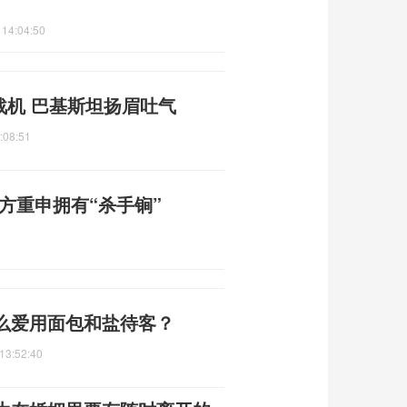
 14:04:50
战机 巴基斯坦扬眉吐气
:08:51
方重申拥有“杀手锏”
么爱用面包和盐待客？
13:52:40