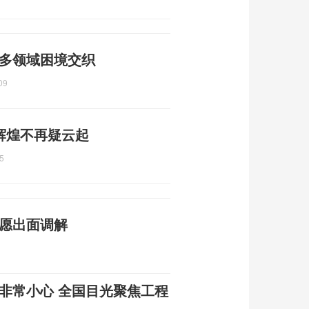
 多领域困境交织
09
辉煌不再疑云起
5
普愿出面调解
非常小心 全国目光聚焦工程