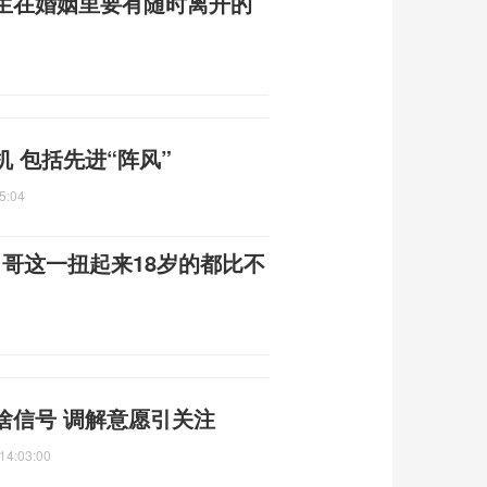
生在婚姻里要有随时离开的
 包括先进“阵风”
5:04
：​哥这一扭起来18岁的都比不
啥信号 调解意愿引关注
14:03:00