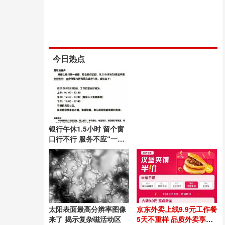
今日热点
银行午休1.5小时 留个窗
口行不行 服务不应“一关
了之”
太阳表面最高分辨率图像
京东外卖上线9.9元工作餐
来了 揭示复杂磁活动区
5天不重样 品质外卖享不