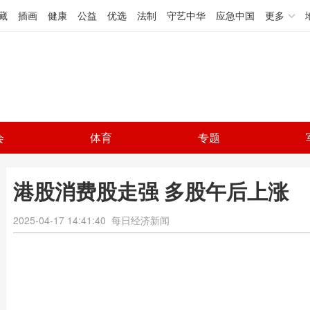
藏
插画
健康
公益
优选
法制
守艺中华
应急中国
更多
会
体育
专题
港股消费股走强 多股午后上涨
2025-04-17 14:41:40
每日经济新闻