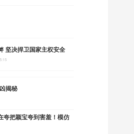
衅 坚决捍卫国家主权安全
5:15
元凶揭秘
在夸把颖宝夸到害羞！模仿