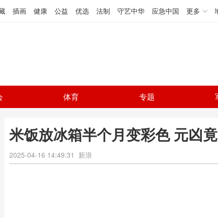
藏
插画
健康
公益
优选
法制
守艺中华
应急中国
更多
会
体育
专题
米饭放冰箱半个月变彩色 元凶
2025-04-16 14:49:31
新浪