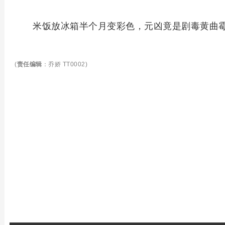
米饭放冰箱半个月变彩色，元凶竟是剧毒黄曲
(
责任编辑
：乔娇 TT0002)