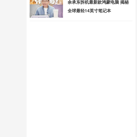
余承东拆机最新款鸿蒙电脑 揭秘
全球最轻14英寸笔记本