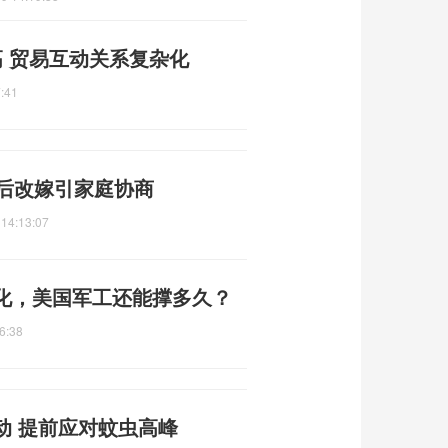
 贸易互动关系复杂化
:41
年后改嫁引家庭协商
 14:13:07
化，美国军工还能撑多久？
6:38
动 提前应对蚊虫高峰