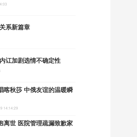
4:03
德关系新篇章
 内讧加剧选情不确定性
8
唱喀秋莎 中俄友谊的温暖瞬
9 14:14:29
孢离世 医院管理疏漏致歉家