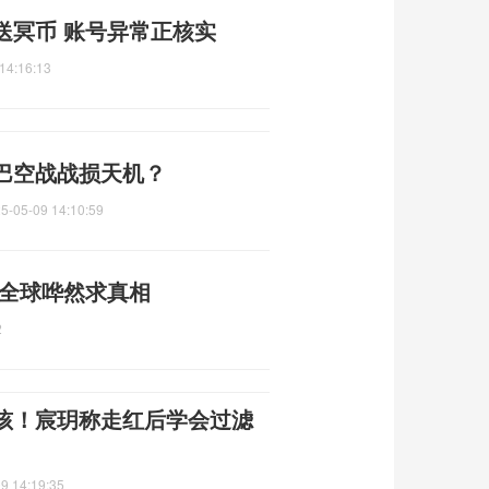
送冥币 账号异常正核实
14:16:13
巴空战战损天机？
5-05-09 14:10:59
 全球哗然求真相
2
孩！宸玥称走红后学会过滤
9 14:19:35