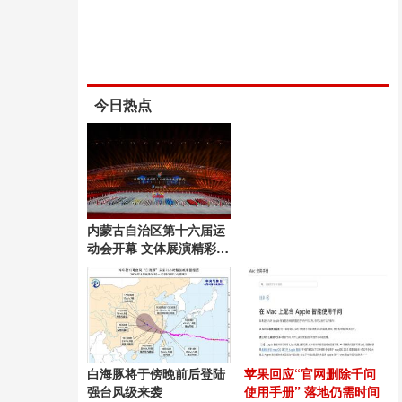
今日热点
内蒙古自治区第十六届运
动会开幕 文体展演精彩纷
呈
白海豚将于傍晚前后登陆
苹果回应“官网删除千问
强台风级来袭
使用手册” 落地仍需时间