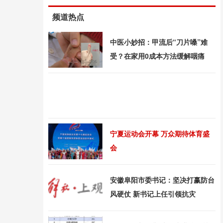
频道热点
中医小妙招：甲流后“刀片嗓”难
受？在家用0成本方法缓解咽痛
宁夏运动会开幕 万众期待体育盛
会
安徽阜阳市委书记：坚决打赢防台
风硬仗 新书记上任引领抗灾