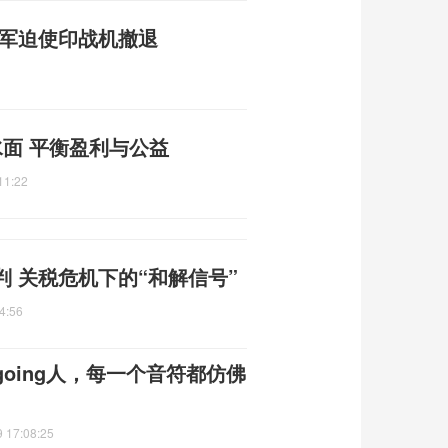
巴军迫使印战机撤退
水面 平衡盈利与公益
11:22
 关税危机下的“和解信号”
4:56
oing人，每一个音符都仿佛
 17:08:25