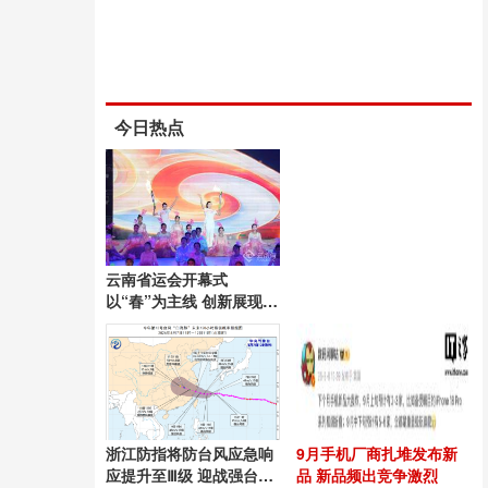
今日热点
云南省运会开幕式
以“春”为主线 创新展现昆
明风采
浙江防指将防台风应急响
9月手机厂商扎堆发布新
应提升至Ⅲ级 迎战强台
品 新品频出竞争激烈