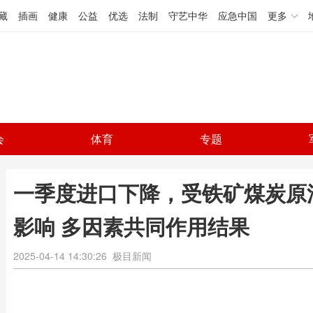
藏
插画
健康
公益
优选
法制
守艺中华
应急中国
更多
会
体育
专题
一季度进口下降，受铁矿煤炭原
影响 多因素共同作用结果
2025-04-14 14:30:26
极目新闻