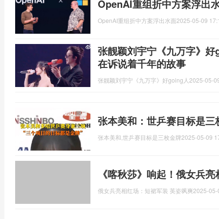
OpenAI重组折中方案浮出
OpenAI重组折中方案浮出水面
2025-05-09 17:
张靓颖刘宇宁《九万字》好g
在诉说着千年的故事
张靓颖刘宇宁《九万字》好going人
2025-05-09
张本美和：世乒赛目标是三
张本美和,世乒赛目标是三枚金牌
2025-05-09 1
《喀秋莎》响起！俄女兵亮
俄女兵亮相红场：短裙军装 英姿飒爽
2025-05-