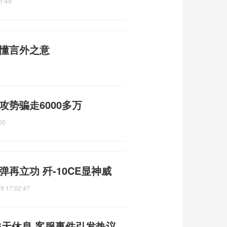
1:49
听懂言外之意
攻势骗走6000多万
00
再立功 歼-10CE显神威
9 17:02:47
6天休息 客服事件引发热议