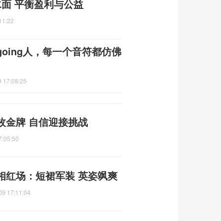
水面 平衡盈利与公益
11:22
oing人，每一个音符都仿佛
 17:08:25
枚金牌 自信迎接挑战
7:05:50
相红场：短裙军装 英姿飒爽
09 17:11:04