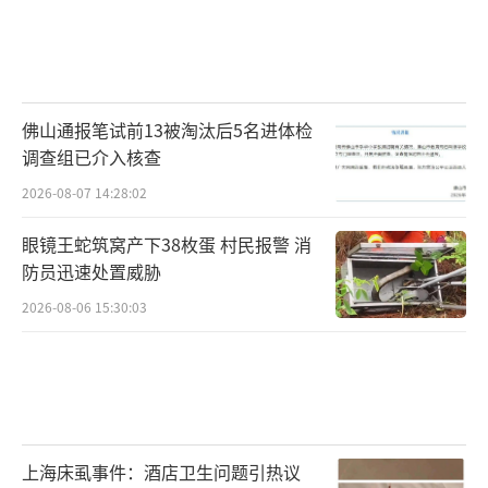
佛山通报笔试前13被淘汰后5名进体检
调查组已介入核查
2026-08-07 14:28:02
眼镜王蛇筑窝产下38枚蛋 村民报警 消
防员迅速处置威胁
2026-08-06 15:30:03
上海床虱事件：酒店卫生问题引热议