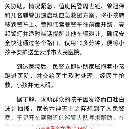
关协助。情况紧急，值班民警周世钜、曾冠伟
和几名辅警迅速启动应急救援方案，将小孩转
移到警车上。曾冠伟驾驶警车在前面开路，亮
起警灯并适时喊话提醒其他车辆避让，确保安
全快速通过各个路口。仅用10多分钟，便将小
孩平安护送至云浮市人民医院。
到达医院后，民警立即协助家属抱着小孩
跑进医院，并交给医生及时处理。经医生抢
救，小孩并无大碍。
据了解，求助群众的孩子因发烧而口吐白
沫并抽搐，家长六神无主之际想到了人民警
察，于是开车到附近的巡警大队寻求帮助。在
警察的高效护送下，小孩得以及时送医救治，
点击查看全文(剩余
14
%)