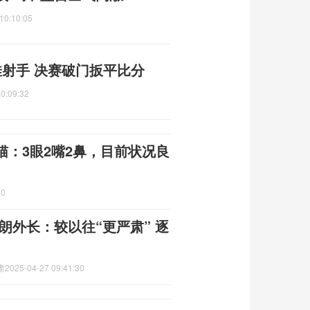
10:10:05
射手 决赛破门扳平比分
0:09:32
：3眼2嘴2鼻，目前状况良
10
朗外长：较以往“更严肃” 逐
肃
2025-04-27 09:41:30