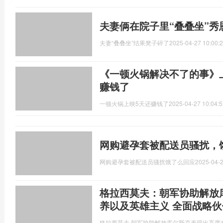
夫妻俩在院子里“叠叠坐”秀
夫妻“叠叠坐”结果凳子碎了
2025-04-27 10:00:
《一顿火锅解决不了的事》
赚钱了
一顿火锅上映5天还赚钱了
2025-04-27 10:04:5
网购避孕套被配送员骚扰，
网购避孕套被配送员骚扰饿了么回应
2025-04-2
格拉西莫夫：朝军协助解放
养以及英雄主义 全面战略
格拉西莫夫,朝军协助解放库尔斯克表现出高度