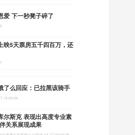
恩爱 下一秒凳子碎了
20
上映5天票房五千四百万，还
7
饿了么回应：已拉黑该骑手
7 10:00:04
库尔斯克 表现出高度专业素
伙伴关系展现成果
专业素养以及英雄主义
2025-04-27 09:00:38