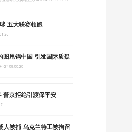
3球 五大联赛领跑
01:26
的图甩锅中国 引发国际质疑
04-27 09:00:20
终 普京拒绝引渡保平安
57
疑人被捕 乌克兰特工被拘留