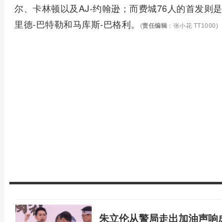
尔、卡林顿以及AJ-约翰逊；而费城76人的首发则
里德-巴特勒和马库斯-巴格利。
(
责任编辑
：张小花 TT1000)
朱立伦从警局走出加油声响