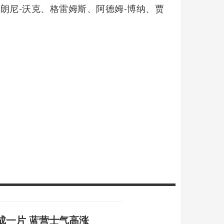
是朗尼-沃克、格雷姆斯、阿德姆-博纳、贾
成一片 蓝营士气高涨