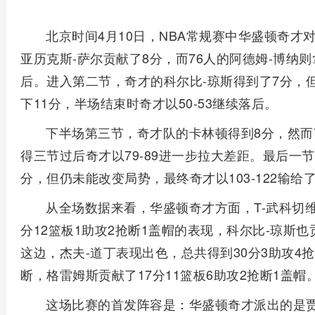
北京时间4月10日，NBA常规赛中华盛顿奇才
亚历克斯-萨尔贡献了8分，而76人的阿德姆-博纳则
后。进入第二节，奇才的科尔比-琼斯得到了7分，但
下11分，半场结束时奇才以50-53继续落后。
下半场第三节，奇才队的卡林顿得到8分，然而
得三节过后奇才以79-89进一步拉大差距。最后一节
分，但仍未能改变局势，最终奇才以103-122输给了
从全场数据来看，华盛顿奇才方面，T-武科切维
分12篮板1助攻2抢断1盖帽的表现，科尔比-琼斯也
这边，杰夫-道丁表现出色，总共得到30分3助攻4抢
断，格雷姆斯贡献了17分11篮板6助攻2抢断1盖帽
这场比赛的首发阵容是：华盛顿奇才派出的是贾