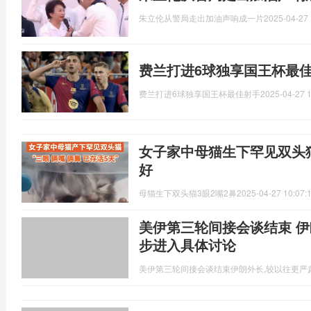
朱立伦从警局走出加油声响成一片
2025-04-27 
费兰打进6球独享国王杯最佳
费兰打进6球独享国王杯最佳射手
2025-04-27 1
女子家中母猫生下罕见双头猫
好
母猫生下双头猫3眼2嘴2鼻
2025-04-27 10:07:
美伊第三轮间接会谈结束 伊
步进入具体讨论
美伊第三轮间接会谈结束伊朗外长,较以往更严