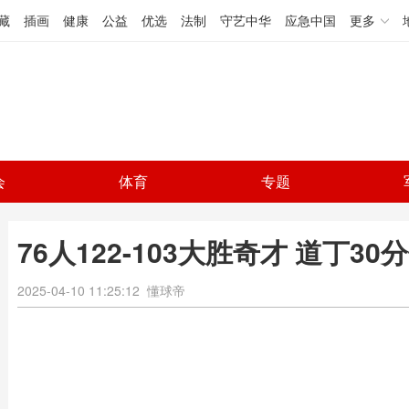
藏
插画
健康
公益
优选
法制
守艺中华
应急中国
更多
会
体育
专题
76人122-103大胜奇才 道丁30
2025-04-10 11:25:12
懂球帝