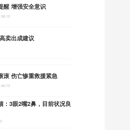
提醒 增强安全意识
:58:10
逢高卖出成建议
滚滚 伤亡惨重救援紧急
:46:19
：3眼2嘴2鼻，目前状况良
10