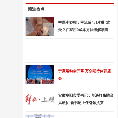
频道热点
中医小妙招：甲流后“刀片嗓”难
受？在家用0成本方法缓解咽痛
宁夏运动会开幕 万众期待体育盛
会
安徽阜阳市委书记：坚决打赢防台
风硬仗 新书记上任引领抗灾