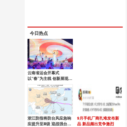
今日热点
云南省运会开幕式
以“春”为主线 创新展现昆
明风采
浙江防指将防台风应急响
9月手机厂商扎堆发布新
应提升至Ⅲ级 迎战强台
品 新品频出竞争激烈