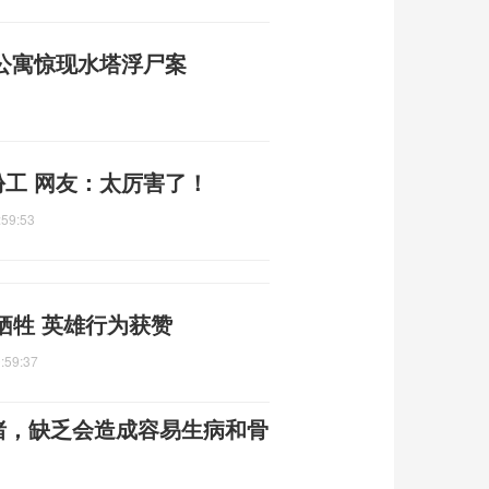
 公寓惊现水塔浮尸案
份工 网友：太厉害了！
:59:53
牺牲 英雄行为获赞
:59:37
绪，缺乏会造成容易生病和骨