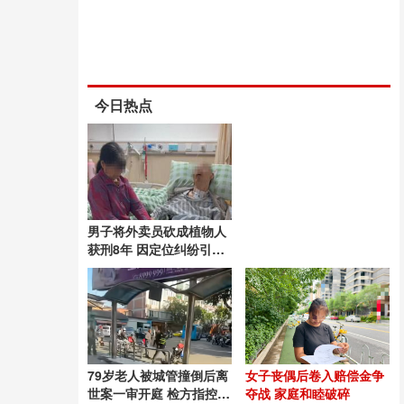
今日热点
男子将外卖员砍成植物人
获刑8年 因定位纠纷引发
悲剧
79岁老人被城管撞倒后离
女子丧偶后卷入赔偿金争
世案一审开庭 检方指控故
夺战 家庭和睦破碎