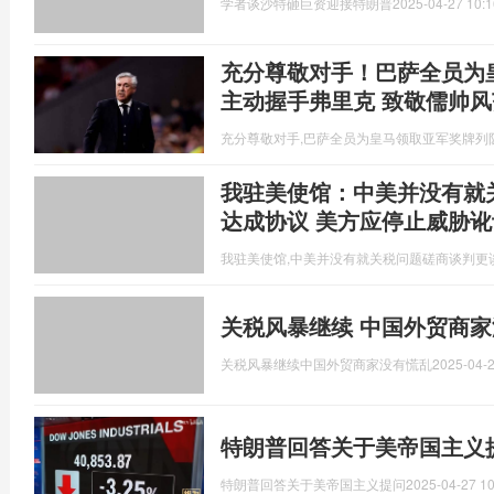
学者谈沙特砸巨资迎接特朗普
2025-04-27 10:1
充分尊敬对手！巴萨全员为
主动握手弗里克 致敬儒帅风
充分尊敬对手,巴萨全员为皇马领取亚军奖牌列
我驻美使馆：中美并没有就
达成协议 美方应停止威胁讹
我驻美使馆,中美并没有就关税问题磋商谈判更
关税风暴继续 中国外贸商家
关税风暴继续中国外贸商家没有慌乱
2025-04-2
特朗普回答关于美帝国主义
特朗普回答关于美帝国主义提问
2025-04-27 10