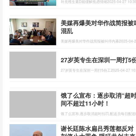
补充维生素D能缓解焦虑情绪
2025-04-27 10:3
美媒再爆美对华作战简报被
混乱
美媒再爆美对华作战简报被叫停内幕
2025-04-2
27岁英专生在深圳一周打5
27岁英专生在深圳一周打5份工
2025-04-27 10
饿了么宣布：逐步取消“超
间不超过11小时！
饿了么宣布,逐步取消超时扣罚,配送员每日配送
谢长廷陈水扁吕秀莲都反对