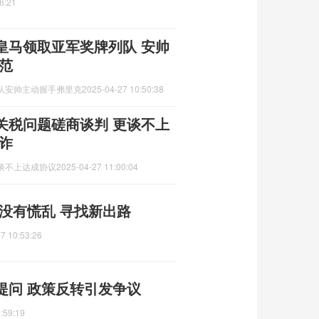
6:21
皇马领取亚军奖牌列队 安帅
范
队安帅主动握手弗里克
2025-04-27 10:50:38
关税问题磋商谈判 更谈不上
诈
谈不上达成协议
2025-04-27 11:00:04
没有慌乱 寻找新出路
7 10:53:26
提问 政策反转引发争议
:59:19