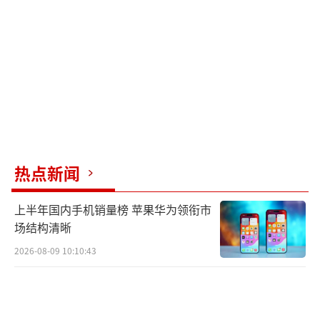
见你》口碑持续走高，其中表白金句“明年一
起去张家界看落叶”再次引发韩国人游览张家
界的热潮。张家界市政府游客服务中心工作人
员表示，虽然他们还未关注到这个爆火金句，
但认为韩剧中提到张家界很正常，因为当地有
专门针对韩国市场的营销宣传。韩国人全年都
会来，他们认为尽孝的话，就必须来张家界看
山。
（责任编辑：张佳鑫 0764）
热点新闻
上半年国内手机销量榜 苹果华为领衔市
场结构清晰
2026-08-09 10:10:43