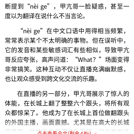
断提到“nèi ge”，甲亢哥一脸疑惑，甚至一
度以为翻译在说什么不当言论。
“nèi ge”在中文口语中用得相当频繁，
常常表示某个不太明确的事物。但在误听中，
它的发音和某些敏感词汇有些相似，导致甲亢
哥反应夸张，高声问道：“What？”场面变得
非常搞笑。这种互动不仅让直播充满幽默感，
也让观众感受到跨文化交流的乐趣。
在直播的另一部分，甲亢哥展示了惊人的
体能，在长城上翻了整整六个跟头，将所有观
众都惊呆了。他成为了在长城上首位做翻跟头
的外国主播，画面震撼。尤其是在高大的长城
背景下，他的动作显得尤为滑稽，但也激发了
点击查看全文(剩余
43
%)