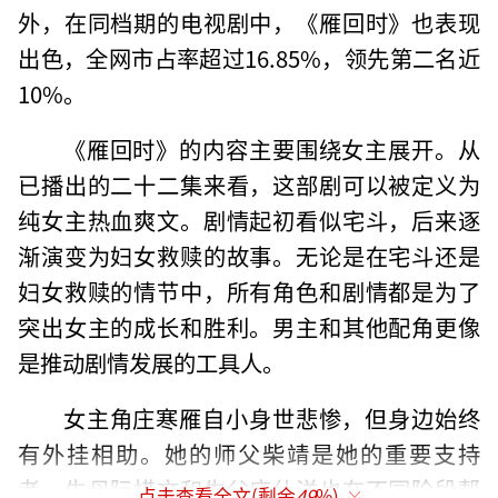
外，在同档期的电视剧中，《雁回时》也表现
出色，全网市占率超过16.85%，领先第二名近
10%。
《雁回时》的内容主要围绕女主展开。从
已播出的二十二集来看，这部剧可以被定义为
纯女主热血爽文。剧情起初看似宅斗，后来逐
渐演变为妇女救赎的故事。无论是在宅斗还是
妇女救赎的情节中，所有角色和剧情都是为了
突出女主的成长和胜利。男主和其他配角更像
是推动剧情发展的工具人。
女主角庄寒雁自小身世悲惨，但身边始终
有外挂相助。她的师父柴靖是她的重要支持
者，生母阮惜文和生父庄仕洋也在不同阶段帮
点击查看全文(剩余
49
%)