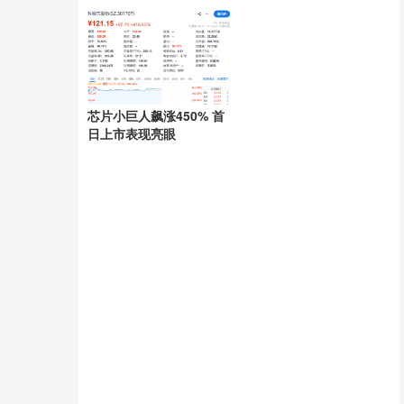
成筹码
芯片小巨人飙涨450% 首
日上市表现亮眼