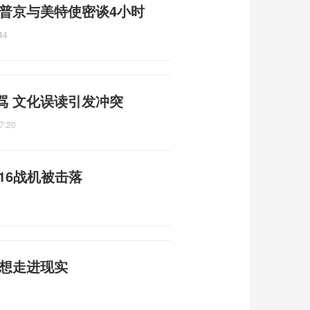
普京与美特使密谈4小时
44
骂 文化误读引发冲突
7:20
16战机被击落
梦想走进现实