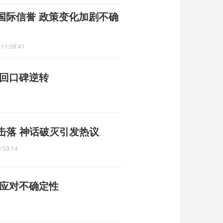
国际信誉 政策变化加剧不确
 11:08:41
换回口碑逆转
俄击落 神话破灭引发热议
:59:14
定应对不确定性