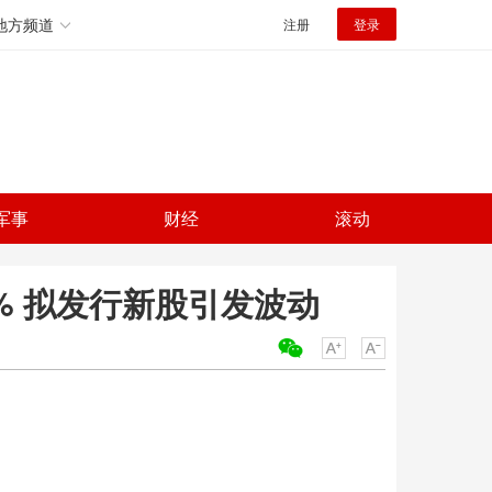
地方频道
注册
登录
军事
财经
滚动
% 拟发行新股引发波动
关键词：