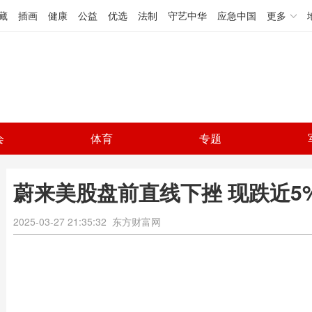
藏
插画
健康
公益
优选
法制
守艺中华
应急中国
更多
会
体育
专题
蔚来美股盘前直线下挫 现跌近5
2025-03-27 21:35:32
东方财富网