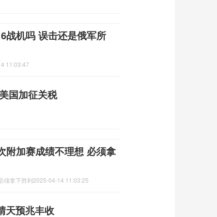
16战机吗 误击还是俄军所
4 11:03:47
制美国加征关税
次附加赛成绩不理想 必须拿
想必须拿下胜利
2025-04-14 11:03:25
晴天预兆丰收