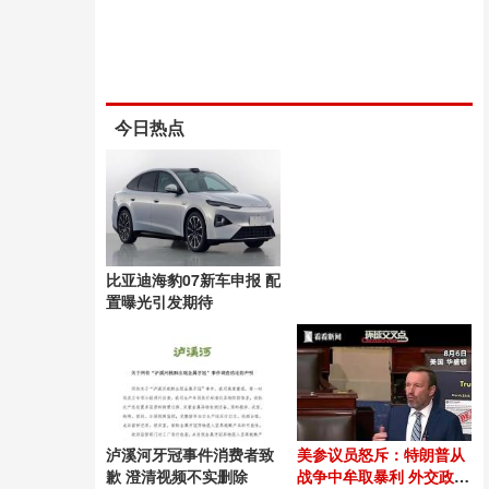
今日热点
比亚迪海豹07新车申报 配
置曝光引发期待
泸溪河牙冠事件消费者致
美参议员怒斥：特朗普从
歉 澄清视频不实删除
战争中牟取暴利 外交政策