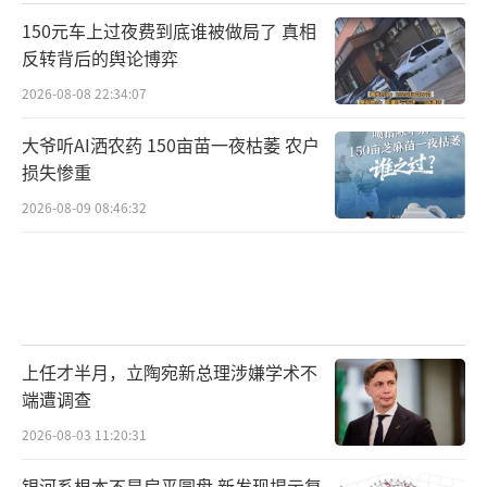
150元车上过夜费到底谁被做局了 真相
反转背后的舆论博弈
2026-08-08 22:34:07
大爷听AI洒农药 150亩苗一夜枯萎 农户
损失惨重
2026-08-09 08:46:32
上任才半月，立陶宛新总理涉嫌学术不
端遭调查
2026-08-03 11:20:31
银河系根本不是扁平圆盘 新发现揭示复