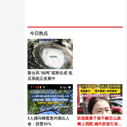
今日热点
新台风“灿鸿”或将生成 低
压系统正发展中
5人捅马蜂窝意外闹出人
胚胎案妻子曾不解怎么就
命：担责30%
摊上我呢 婚外胚胎引发重