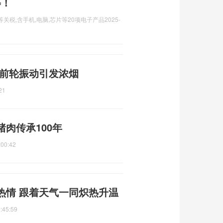
等！
关税,含手机,电脑,芯片等20项电子产品
2025-
 前轮振动引发浓烟
21
肉传承100年
:00:42
热情 跟着天气一同炽热升温
:45:59