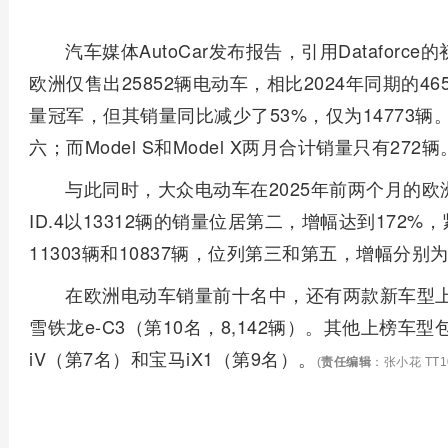
汽车媒体AutoCar发布报告，引用Dataforc
欧洲仅售出25852辆电动车，相比2024年同期的465
量冠军，但其销量同比减少了53%，仅为14773辆。
六；而Model S和Model X两月合计销量只有272辆
与此同时，大众电动车在2025年前两个月的欧
ID.4以13312辆的销量位居第二，增幅达到172%，紧
11303辆和10837辆，位列第三和第五，增幅分别为8
在欧洲电动车销量前十名中，还有两款新车型上榜：雷
雪铁龙e-C3（第10名，8,142辆）。其他上榜车型
iV（第7名）和宝马iX1（第9名）。
(
责任编辑
：张小花 TT1