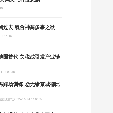
49
到过去 貌合神离多事之秋
13:44:46
他国替代 关税战引发产业链
4 14:02:38
席踩场训练 恐无缘京城德比
城德比首战
2025-04-14 14:00:24