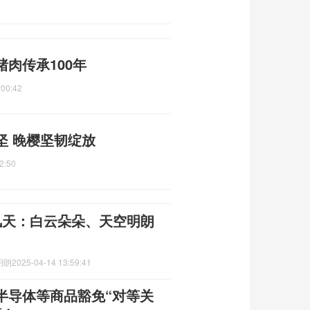
肉传承100年
:00:42
坚 晚樱坚韧绽放
2:50
风天：白云朵朵、天空明朗
明朗
2025-04-14 13:59:41
半导体等商品豁免“对等关