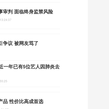
事审判 面临终身监禁风险
13:24:37
引争议 被网友骂了
近一年已有5位艺人因肺炎去
55:25
产品 性价比高成首选