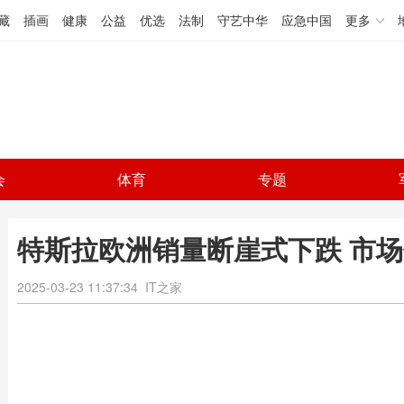
藏
插画
健康
公益
优选
法制
守艺中华
应急中国
更多
会
体育
专题
特斯拉欧洲销量断崖式下跌 市
2025-03-23 11:37:34
IT之家