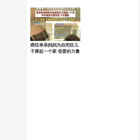
婚争议
癌症单亲妈妈为自闭症儿
子撑起一个家 母爱的力量