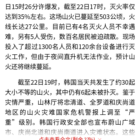
日15时26分许爆发，截至22日17时，灭火率仅
达到35%左右。这场山火已蔓延至503公顷，火
线长达27公里。目前已有4名灭火人员不幸遇
难，另有5人受伤，数百名居民被迫疏散。现场
投入了超过1300名人员和120余台设备进行灭
火工作，但由于夜间直升机无法作业，预计山
火还将继续蔓延。
截至22日19时，韩国当天共发生了约30起
大小不等的山火，其中仍有6起未被扑灭。鉴于
灾情严重，山林厅将忠清道、全罗道和庆尚道
地区的山火灾难国家危机警报上调至“严
重”级别。韩国行政安全部也宣布蔚山广域
市、庆尚北道和庆尚南道进入灾难状态。这些
点击查看全文(剩余
27
%)