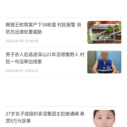
眼镜王蛇筑窝产下38枚蛋 村民报警 消
防员迅速处置威胁
2026-08-06 15:30:03
男子杀人后逃进深山21年活得像野人 村
民一句话牵出线索
2026-08-07 10:41:31
27岁女子成组织卖淫集团主犯被通缉 悬
赏8万元捉拿