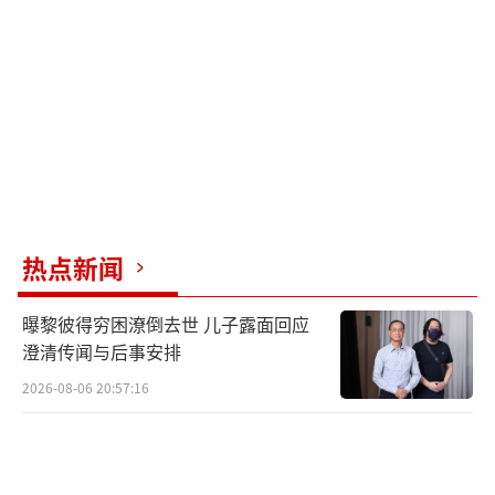
热点新闻
曝黎彼得穷困潦倒去世 儿子露面回应
澄清传闻与后事安排
2026-08-06 20:57:16