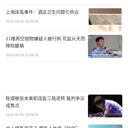
上海床虱事件：酒店卫生问题引热议
2026-08-06 18:30:09
21楼高空抛物嫌疑人被行拘 花盆从天而
降险酿祸
2026-08-06 22:48:28
陈熠被张本美和连扳三局逆转 裁判争议
成焦点
2026-08-06 20:59:54
出入境新规来了 哪些人会被“拦住”