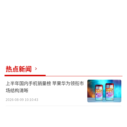
漂亮海报，不妨试试它的“输入文字描述生成l
ogo图”功能：随意输入一些创意想法，说不定
下一秒，你也能拥有自己的专属设计图。
值得一提的是，搜狐简单AI操作简单，新
手友好，完全不需要学习成本。无论你是初入
职场的小白，还是家务工作双线并进的多任务
选手，都可以轻松实现“工作效率拉满+生活体
热点新闻
验升级”。想要尝试吗？不妨立刻点击链接，
探索一下，这份神器可能会让你的生活更精
上半年国内手机销量榜 苹果华为领衔市
致，也更高效！
场结构清晰
2026-08-09 10:10:43
（责任编辑：卢其龙 CN070）