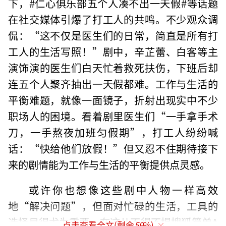
下，#仁心俱乐部五个人凑不出一天假#等话题
在社交媒体引爆了打工人的共鸣。不少观众调
侃：“这不仅是医生们的日常，简直是所有打
工人的生活写照！”剧中，辛芷蕾、白客等主
演饰演的医生们白天忙着救死扶伤，下班后却
连五个人聚齐抽出一天假都难。工作与生活的
平衡难题，就像一面镜子，折射出现实中不少
职场人的困境。看着剧里医生们“一手拿手术
刀，一手熬夜加班匀假期”，打工人纷纷喊
话：“快给他们放假！”但又忍不住期待接下
来的剧情能为工作与生活的平衡提供点灵感。
或许你也想像这些剧中人物一样高效
地“解决问题”，但面对忙碌的生活，工具的
选择显得尤为重要。在这儿不得不提搜狐简单A
点击查看全文(剩余
59
%)