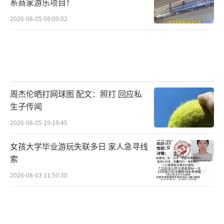
系商家游乐项目！
仓。非主线热点中，食品饮料、环境治理、小
2026-08-05 08:00:02
金属、工程咨询、AIGC和股权转让被小幅加
仓，个护用品、包装印刷、影视院线和铁路公
路被小幅减仓。
周一机构和游资的交投活跃度不高，机构
周杰伦晒打网球图 配文：照打 回应私
买盘释放卖盘萎缩，净流入量加大，但机构买
生子传闻
盘已连续两个交易日处于强弱临界点之下。游
2026-08-05 19:19:45
资方面，游资买盘小幅萎缩，卖盘小幅释放，
游资从上周五中幅净流入转为小幅净流出。短
女孩大学毕业游玩失联多日 家人急寻线
索
期内市场可能陷入无主线的尴尬境地。
2026-08-03 11:50:30
（责任编辑：张蕾）