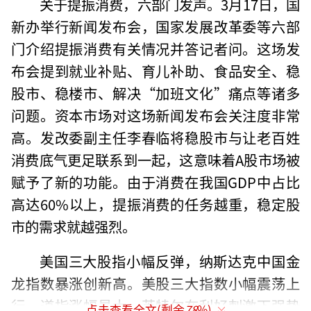
关于提振消费，六部门发声。3月17日，国
新办举行新闻发布会，国家发展改革委等六部
门介绍提振消费有关情况并答记者问。这场发
布会提到就业补贴、育儿补助、食品安全、稳
股市、稳楼市、解决“加班文化”痛点等诸多
问题。资本市场对这场新闻发布会关注度非常
高。发改委副主任李春临将稳股市与让老百姓
消费底气更足联系到一起，这意味着A股市场被
赋予了新的功能。由于消费在我国GDP中占比
高达60%以上，提振消费的任务越重，稳定股
市的需求就越强烈。
美国三大股指小幅反弹，纳斯达克中国金
龙指数暴涨创新高。美股三大指数小幅震荡上
行，道指涨幅最大。英特尔在利好刺激下强势
点击查看全文(剩余
78
%)