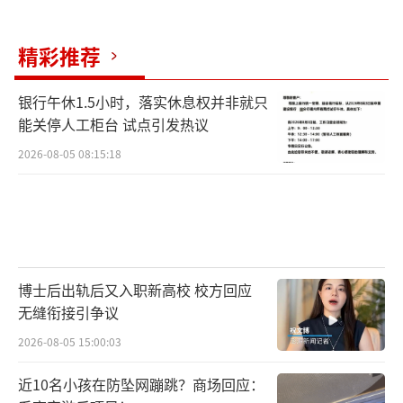
必定放缓，充换电板块受到的关注度将进一步
精彩推荐
下降。
游资大佬重点狙击云计算和AI智能体，小
银行午休1.5小时，落实休息权并非就只
能关停人工柜台 试点引发热议
幅加仓铁路公路。前一交易日游资净买入超过1
2026-08-05 08:15:18
000万的个股4只，净卖出超过1000万的个股5
只。机构资金单日买入最多的是海兰信，机构
净买入最多的个股是军信股份。前一交易日机
构净买入超过1000万的个股9只，净卖出超过1
000万的个股10只。周一机构席位买盘小幅释
博士后出轨后又入职新高校 校方回应
放，卖盘小幅萎缩。机构资金从上周五的中幅
无缝衔接引争议
净流出转为微幅净流出。机构资金板块流向分
2026-08-05 15:00:03
析显示，只有汽车零部件被中幅加仓，云计
近10名小孩在防坠网蹦跳？商场回应：
算、机器人被中幅减仓，AI智能体被小幅减