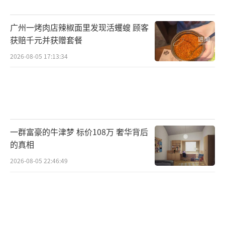
升以及需求旺盛都有关系。终端需求随着AI应
用的刺激，小容量的存储产品预计还有很大空
广州一烤肉店辣椒面里发现活蠼螋 顾客
间。A股市场方面，半导体是近期科技股主线热
获赔千元并获赠套餐
点之一，但从交易数据上看，今年2月以来，主
2026-08-05 17:13:34
力机构仅断断续续加仓半导体，买入量不大。
比亚迪推出“兆瓦闪充”技术，5分钟可补
能400公里。该消息利好充换电板块。尽管电动
车技术持续飞跃，但仍然存在补能焦虑。比亚
一群富豪的牛津梦 标价108万 奢华背后
迪的目标是让电动车充电时间和燃油车加油时
的真相
间一样短。若充电5分钟实现续航400公里，则
2026-08-05 22:46:49
意味着充电与加油的时间已非常接近。A股市场
方面，过去几年新能源汽车高速增长时，充电
桩概念一直不是主力机构关注的主要目标。现
在新能源汽车渗透率大幅提高，未来成长速度