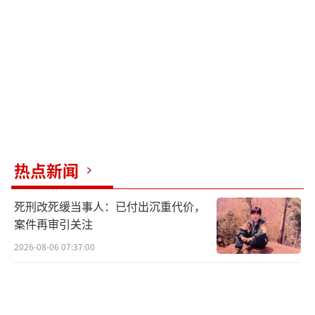
概率就会很大。
央行表态将推进人工智能大模型等在金融
领域应用。近日，央行召开2025年科技工作会
议，要求加快金融数字化智能化转型，安全稳
妥有序推进人工智能大模型等在金融领域的应
用。该消息利好互联网金融板块。目前来看，A
股大盘已有进入新一轮上行通道的迹象，但从
热点新闻
交易数据上看，上周五金融股大爆发时，主力
机构仅仅只是小幅加仓。
死刑改死缓当事人：已付出沉重代价，
案件再审引关注
存储芯片涨价潮蔓延至国内，小容量NAN
2026-08-06 07:37:00
D价格率先反弹。长江存储旗下零售品牌致态或
将从今年4月起上调渠道提货价格，涨幅可能超
10%。近期存储芯片价格再次走强，与成本提