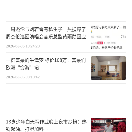
“周杰伦与刘若雪有私生子”热搜爆了
周杰伦巡回演唱会音乐总监黄雨勋回应
2026-08-05 18:24:20
一群富豪的牛津梦 标价108万：富豪们
欧洲“穷游”记
2026-08-06 08:10:42
13岁少年白天写作业晚上夜市炒粉：热
锅起油、打蛋加料……