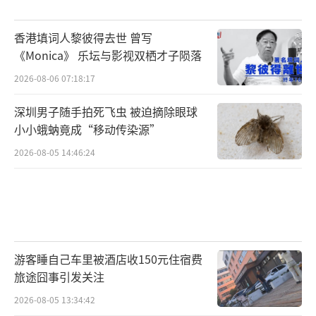
香港填词人黎彼得去世 曾写
《Monica》 乐坛与影视双栖才子陨落
2026-08-06 07:18:17
深圳男子随手拍死飞虫 被迫摘除眼球
小小蛾蚋竟成“移动传染源”
2026-08-05 14:46:24
游客睡自己车里被酒店收150元住宿费
旅途囧事引发关注
2026-08-05 13:34:42