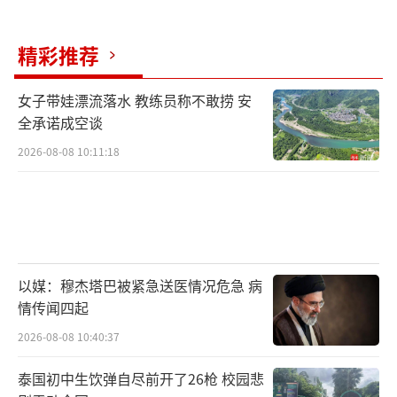
精彩推荐
女子带娃漂流落水 教练员称不敢捞 安
全承诺成空谈
2026-08-08 10:11:18
以媒：穆杰塔巴被紧急送医情况危急 病
情传闻四起
2026-08-08 10:40:37
泰国初中生饮弹自尽前开了26枪 校园悲