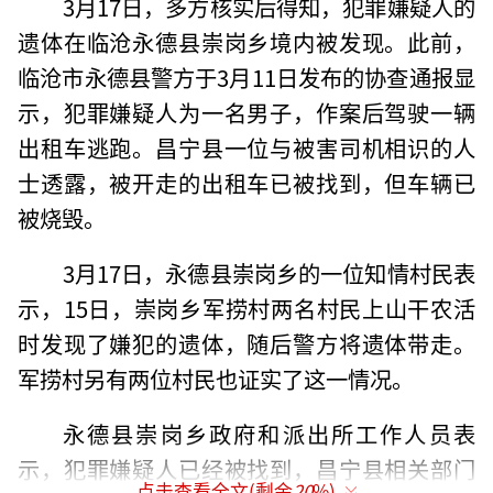
3月17日，多方核实后得知，犯罪嫌疑人的
遗体在临沧永德县崇岗乡境内被发现。此前，
临沧市永德县警方于3月11日发布的协查通报显
示，犯罪嫌疑人为一名男子，作案后驾驶一辆
出租车逃跑。昌宁县一位与被害司机相识的人
士透露，被开走的出租车已被找到，但车辆已
被烧毁。
3月17日，永德县崇岗乡的一位知情村民表
示，15日，崇岗乡军捞村两名村民上山干农活
时发现了嫌犯的遗体，随后警方将遗体带走。
军捞村另有两位村民也证实了这一情况。
永德县崇岗乡政府和派出所工作人员表
示，犯罪嫌疑人已经被找到，昌宁县相关部门
点击查看全文(剩余
20
%)