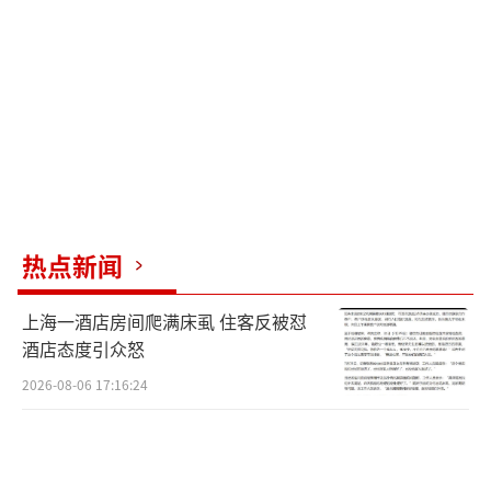
障重点群体基本生活，加强低收入人口动态监
测和救助帮扶，向符合条件的失业人员及时发
放失业保险金。
为提升服务消费质量，方案提出优化“一
老一小”服务供给，推进适老化改造，支持老
年助餐服务，鼓励社区嵌入式托育服务，完善
养老服务价格机制。促进生活服务消费，加强
热点新闻
餐饮服务品质，加大家政服务培训力度，完善
上海一酒店房间爬满床虱 住客反被怼
家政行业标准规范体系。扩大文体旅游消费，
酒店态度引众怒
深化线上线下融合，支持旅游景区拓展服务项
2026-08-06 17:16:24
目，增加优质运动项目和特色体育赛事供给。
推动冰雪消费，建设高品质冰雪旅游景区，丰
富冰雪场地和消费产品供给。发展入境消费，