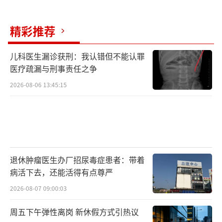
在消费品质提升方面，方案强调强化消费
品牌引领，打造更多中国服务品牌，支持开发
精彩推荐
原创知识产权品牌，推进首发经济。支持新型
消费加快发展，实施数字消费提升行动，促进
儿科医生漏诊获刑：我认错但不能认罪
医疗疏漏与刑事责任之争
人工智能技术应用，开展健康消费专项行动，
有序发展低空消费。提高内外贸一体化水平，
2026-08-06 13:45:15
促进内外贸标准认证衔接，支持外贸产品拓内
销。
改善消费环境方面，方案提出保障休息休
假权益，严格落实带薪年休假制度，加强监
退休肿瘤医生办厂招尿毒症患者：带着
病活下去，还能活得有点尊严
督，鼓励弹性错峰休假。营造放心消费环境，
实施优化消费环境三年行动，完善质量标准、
2026-08-07 09:00:03
信用约束、综合治理、消费维权等制度，规范
周五下午弹性离岗 新休假方式引热议
网络销售和直播带货领域不合理经营行为。完