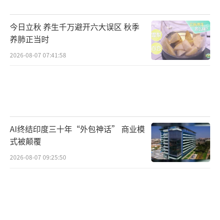
扩大单方面免签国家范围，推出优质入境旅游
线路和服务，培育国际医疗、会展市场，深化
今日立秋 养生千万避开六大误区 秋季
国际消费中心城市培育建设。
养肺正当时
2026-08-07 07:41:58
方案还提出了大宗消费更新升级行动，加
大消费品以旧换新支持力度，推动汽车、家
电、家装等绿色化、智能化升级，支持二手商
品流通试点建设。更好满足住房消费需求，推
动房地产市场止跌回稳，允许专项债券支持城
AI终结印度三十年“外包神话” 商业模
市政府收购存量商品房用作保障性住房，落实
式被颠覆
税收政策，适时降低住房公积金贷款利率。延
2026-08-07 09:25:50
伸汽车消费链条，开展汽车流通消费改革试
点，拓展汽车后市场消费，培育壮大二手车经
营主体。