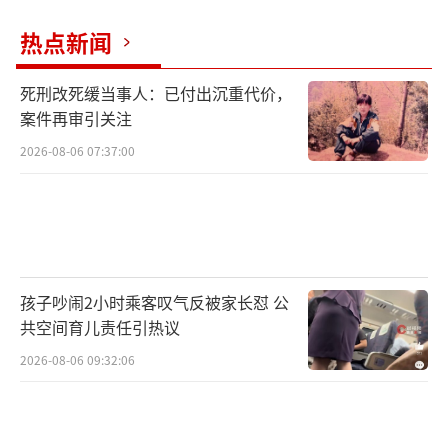
热点新闻
每次Prada代言人出现问题，大众都会关注
随之而来的违约金赔偿问题。尽管对于当前的P
死刑改死缓当事人：已付出沉重代价，
rada来说，违约金只是一笔小钱。3月4日晚，
案件再审引关注
Prada集团公布了2024财年全年业绩。财报显
2026-08-06 07:37:00
示，按固定汇率计算，Prada集团2024财年营
收54.32亿欧元，同比增长17%；零售销售额同
比增长18%。其中，Prada和Miu Miu的零售销
售额分别为35.63亿欧元和12.28亿欧元（约合
人民币95亿元），增幅分别为4.2%和93.2%。
孩子吵闹2小时乘客叹气反被家长怼 公
共空间育儿责任引热议
依靠Miu Miu的强劲势头，Prada 2024财年实
现了两位数的增长，该品牌对集团的贡献占比
2026-08-06 09:32:06
从2021年的12%增至2024年的23%。
（责任编辑：
张小花 TT1000）