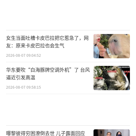
女生当面吐槽卡皮巴拉把它惹急了，网
友：原来卡皮巴拉也会生气
2026-08-07 09:04:52
华东要吹“白海豚牌空调外机”了 台风
逼近引发高温
2026-08-07 09:58:15
曝黎彼得穷困潦倒去世 儿子露面回应