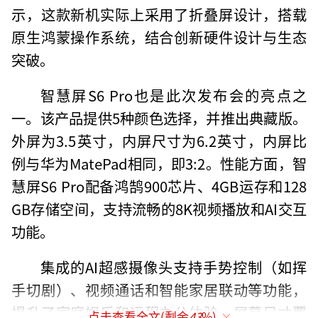
示，这款新机实际上采用了折叠屏设计，搭载
原生鸿蒙操作系统，结合创新硬件设计与生态
突破。
智慧屏S6 Pro也是此次发布会的亮点之
一。该产品提供5种颜色选择，并推出典藏版。
外屏为3.5英寸，内屏尺寸为6.2英寸，内屏比
例与华为MatePad相同，即3:2。性能方面，智
慧屏S6 Pro配备鸿鹄900芯片、4GB运存和128
GB存储空间，支持流畅的8K视频播放和AI交互
功能。
集成的AI超感摄像头支持手势控制（如挥
手切剧）、视频通话和智能家居联动等功能，
提升了家庭娱乐和远程办公体验。屏幕尺寸覆
点击查看全文(剩余
43
%)