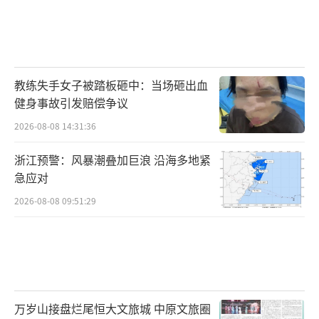
教练失手女子被踏板砸中：当场砸出血
健身事故引发赔偿争议
2026-08-08 14:31:36
浙江预警：风暴潮叠加巨浪 沿海多地紧
急应对
2026-08-08 09:51:29
万岁山接盘烂尾恒大文旅城 中原文旅圈