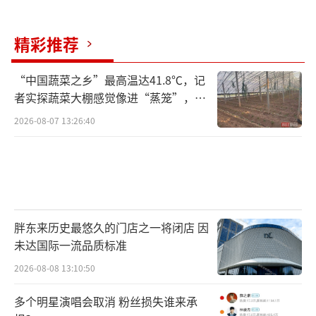
精彩推荐
“中国蔬菜之乡”最高温达41.8℃，记
者实探蔬菜大棚感觉像进“蒸笼”，有
村民称只能凌晨两点起来干活
2026-08-07 13:26:40
胖东来历史最悠久的门店之一将闭店 因
未达国际一流品质标准
2026-08-08 13:10:50
多个明星演唱会取消 粉丝损失谁来承