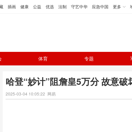
藏
插画
健康
公益
优选
法制
守艺中华
应急中国
更多
会
体育
专题
哈登“妙计”阻詹皇5万分 故意破
2025-03-04 10:05:22
网易