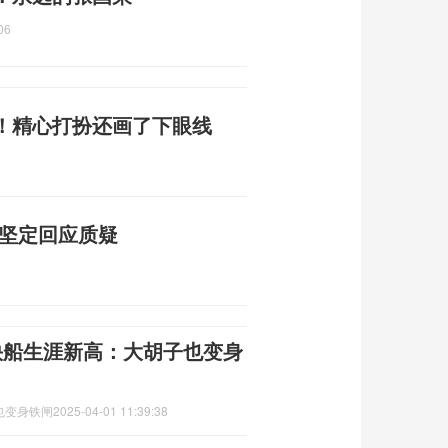
06
！精心打扮还画了下眼线
芝坚定回应质疑
快船生涯新高：大胡子也变身
也变身铁闸
2025-04-01 11:39:38