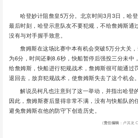
哈登妙计阻詹皇5万分。北京时间3月3日，哈
最后时刻，哈登示意队友不要犯规，不给詹姆斯通
没有与对手握手致意。
詹姆斯在这场比赛中本有机会突破5万分大关
为6分，时间还剩8.6秒，快船暂停后强投三分未中
给詹姆斯，快船进行犯规战术，詹姆斯很可能通过
退回去，放弃犯规战术，使詹姆斯失去了这个机会
解说员柯凡也注意到了这一举动，并指出哈登
因此，詹姆斯赛后显得非常不满，没有与快船队的
避免詹姆斯在他的防守下创造历史。
(
责任编辑
：卢其龙 C