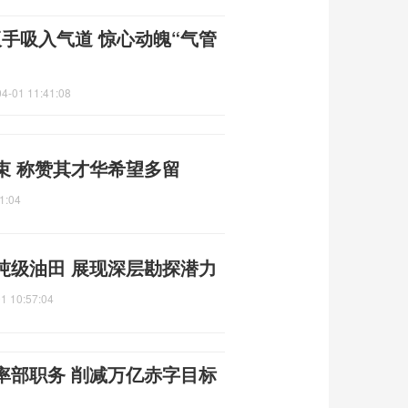
扳手吸入气道 惊心动魄“气管
4-01 11:41:08
束 称赞其才华希望多留
1:04
吨级油田 展现深层勘探潜力
1 10:57:04
率部职务 削减万亿赤字目标