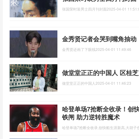
张国荣时装男士四月刊封面
2025-04-01 11:51:
金秀贤记者会哭到嘴角抽动
金秀贤还画了下眼线
2025-04-01 11:49:46
做堂堂正正的中国人 区桂
做堂堂正正的中国人
2025-04-01 11:46:23
哈登单场7抢断全收录！创
铁闸 助力逆转胜魔术
哈登单场7抢断全收录,创快船生涯新高,大胡子