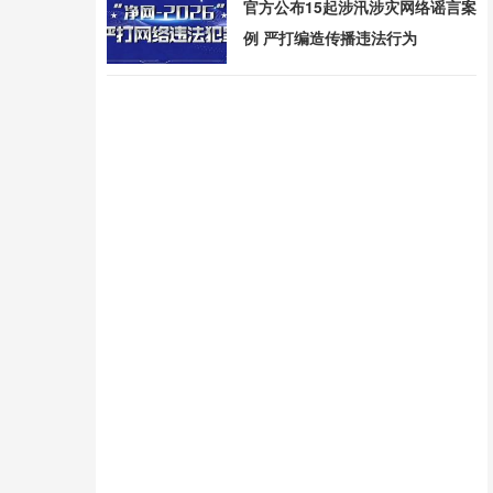
官方公布15起涉汛涉灾网络谣言案
例 严打编造传播违法行为