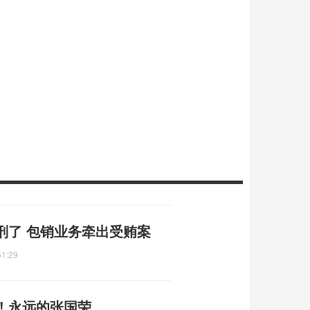
刑了 包销业务牵出受贿案
51:29
！永远的张国荣