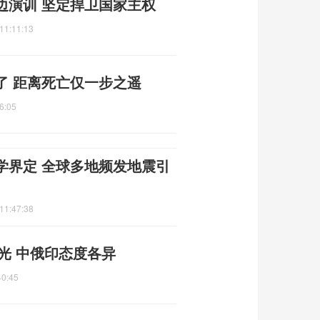
边演训 坚定捍卫国家主权
11:11:13
了 距离死亡仅一步之遥
6:05
学界定 全球多地频发地震引
11:47:38
光 中俄印态度各异
40:45