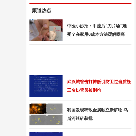
频道热点
中医小妙招：甲流后“刀片嗓”难
受？在家用0成本方法缓解咽痛
武汉城管击打摊贩引防卫过当质疑
三名协管员被刑拘
我国发现稀散金属独立新矿物 乌
斯河锗矿获批