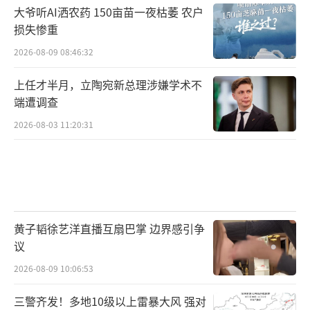
大爷听AI洒农药 150亩苗一夜枯萎 农户
损失惨重
2026-08-09 08:46:32
上任才半月，立陶宛新总理涉嫌学术不
端遭调查
2026-08-03 11:20:31
黄子韬徐艺洋直播互扇巴掌 边界感引争
议
2026-08-09 10:06:53
三警齐发！多地10级以上雷暴大风 强对