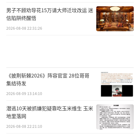
男子不顾劝导花15万请大师迁坟改运 迷
信陷阱终醒悟
2026-08-08 22:31:26
《披荆斩棘2026》阵容官宣 28位哥哥
集结待发
2026-08-09 13:14:10
潜逃10天被抓嫌犯疑靠吃玉米维生 玉米
地里落网
2026-08-08 22:21:10