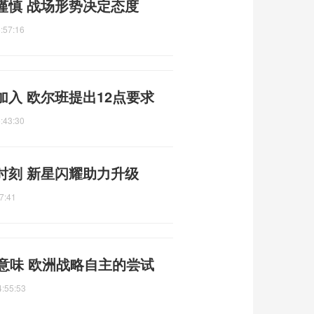
谨慎 战场形势决定态度
:57:16
入 欧尔班提出12点要求
:43:30
时刻 新星闪耀助力升级
7:41
意味 欧洲战略自主的尝试
4:55:53