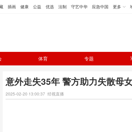
藏
插画
健康
公益
优选
法制
守艺中华
应急中国
更多
会
体育
专题
意外走失35年 警方助力失散母女
2025-02-20 13:00:37
经视直播