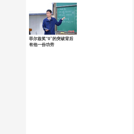
导致赛事吸引力下降？
菲尔兹奖“0”的突破背后
有他一份功劳