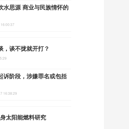
饮水思源 商业与民族情怀的
 16:00:37
谈，谈不拢就开打？
5:29
起诉阶段，涉嫌罪名或包括
7 16:38:29
 投身太阳能燃料研究