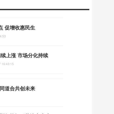
点 促增收惠民生
4:53
续上涨 市场分化持续
 16:43:15
志同道合共创未来