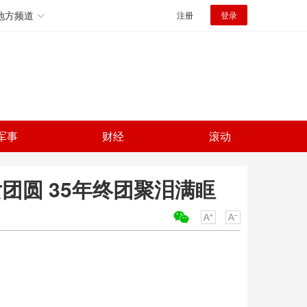
地方频道
注册
登录
军事
财经
滚动
团圆 35年终团聚泪满眶
关键词：