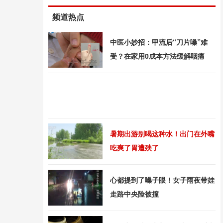
频道热点
中医小妙招：甲流后“刀片嗓”难
受？在家用0成本方法缓解咽痛
暑期出游别喝这种水！出门在外嘴
吃爽了胃遭殃了
心都提到了嗓子眼！女子雨夜带娃
走路中央险被撞