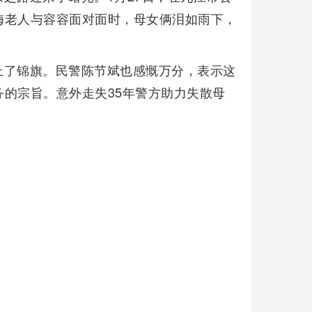
梅老人与容容面对面时，母女俩泪如雨下，
上了锦旗。民警陈节斌也感慨万分，表示这
的宗旨。意外走失35年警方助力失散母