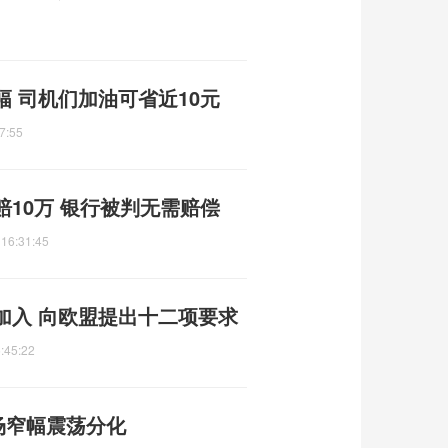
 司机们加油可省近10元
7:55
10万 银行被判无需赔偿
 16:31:45
加入 向欧盟提出十二项要求
:45:22
市场窄幅震荡分化