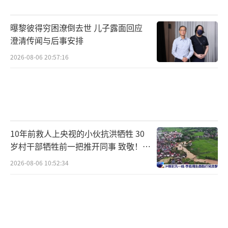
曝黎彼得穷困潦倒去世 儿子露面回应
澄清传闻与后事安排
2026-08-06 20:57:16
10年前救人上央视的小伙抗洪牺牲 30
岁村干部牺牲前一把推开同事 致敬！送
别！
2026-08-06 10:52:34