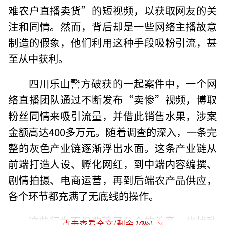
难农户直播卖货”的短视频，以获取网友的关
注和同情。然而，背后却是一些网络主播故意
制造的假象，他们利用这种手段吸粉引流，甚
至从中获利。
四川乐山警方破获的一起案件中，一个网
络直播团队通过不断发布“卖惨”视频，博取
粉丝同情来吸引流量，并借此销售水果，涉案
金额高达400多万元。随着调查的深入，一条完
整的灰色产业链逐渐浮出水面。这条产业链从
前端打造人设、孵化网红，到中端内容编撰、
剧情拍摄、电商运营，再到后端农产品供应，
各个环节都充满了无底线的操作。
这些行为不仅欺骗了公众的善意，也扰乱
点击查看全文(剩余
10
%)