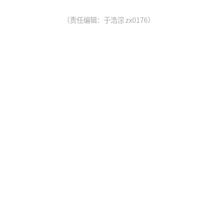
（责任编辑：于浩淙 zx0176）