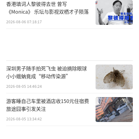
香港填词人黎彼得去世 曾写
《Monica》 乐坛与影视双栖才子陨落
2026-08-06 07:18:17
深圳男子随手拍死飞虫 被迫摘除眼球
小小蛾蚋竟成“移动传染源”
2026-08-05 14:46:24
游客睡自己车里被酒店收150元住宿费
旅途囧事引发关注
2026-08-05 13:34:42