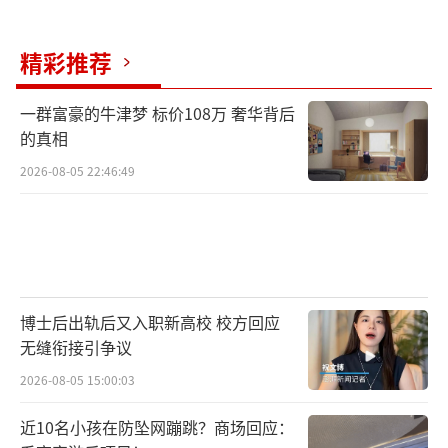
在实景剧中展现出更加精彩的表演。
（责任编辑：
卢其龙 CN070）
精彩推荐
一群富豪的牛津梦 标价108万 奢华背后
的真相
2026-08-05 22:46:49
博士后出轨后又入职新高校 校方回应
无缝衔接引争议
2026-08-05 15:00:03
近10名小孩在防坠网蹦跳？商场回应：