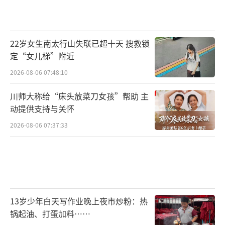
22岁女生南太行山失联已超十天 搜救锁
定“女儿梯”附近
2026-08-06 07:48:10
川师大称给“床头放菜刀女孩”帮助 主
动提供支持与关怀
2026-08-06 07:37:33
13岁少年白天写作业晚上夜市炒粉：热
锅起油、打蛋加料……