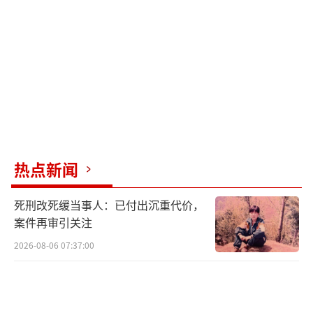
粉嫩指尖仅够到第二指节，哥哥则会温厚地翻
转手掌。有一次，一个小女孩还给哥哥递上了
一颗糖果。
远在新疆的父母也在时刻关注着兄弟俩的
情况，经常在社交平台上看他们的演出视频。
如今，阿卜杜卡哈尔·赛麦提兄弟俩已经没有
了初次表演时的紧张，穿着演出服，与周围的
热点新闻
亭台楼阁、小桥流水融为一体，仿佛让游客穿
死刑改死缓当事人：已付出沉重代价，
越千年回到繁华的大宋汴京。
案件再审引关注
万岁山大宋武侠城演员团队负责人王娟看
2026-08-06 07:37:00
到阿卜杜卡哈尔·赛麦提兄弟的简历后，立刻
觉得他们是自己要找的演员。她根据兄弟俩的
身高、体态结合宋代武侠文化设计了剧本，让