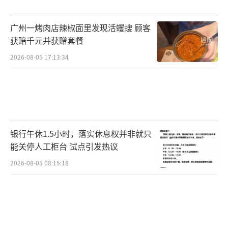
阿卜杜卡哈尔·赛麦提身着特制的皮草服装、
广州一烤肉店辣椒面里发现活蠼螋 顾客
拄着拐杖，扮演古代游牧民族的战士，与宋代
获赔千元并获赠套餐
中原文化形成对比，增加角色的神秘感和异域
2026-08-05 17:13:34
风情。由于阿卜杜卡哈尔·赛麦提的身高和体
型，景区还特意安排了10名“小矮人”在他身
边跟随，增强视觉冲击力。
自1月29日阿卜杜卡哈尔·赛麦提正式开始
银行午休1.5小时，落实休息权并非就只
演出以来，大家都对这名“巨人”演员充满好
能关停人工柜台 试点引发热议
奇。尤其是小朋友，阿卜杜卡哈尔·赛麦提走
2026-08-05 08:15:18
到哪里，他们就跟到哪里。现在，阿卜杜卡哈
尔·赛麦提一天演出五场，每场大约20分钟。
为了进一步提升表演效果，万岁山大宋武侠城
正在积极围绕兄弟俩重新设计剧本，希望他们