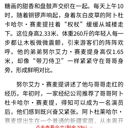
糖画的甜香和盘鼓声交织在一起。每天上午10
时，随着铜锣声响起，身着灰白皮草的阿卜杜
卡哈尔·赛麦提拄着“权杖”缓缓从城楼走
下。这位身高2.33米、体重260斤的年轻人每一
步都让木板微微震颤，引来游客们的阵阵欢
呼。他的弟弟努尔艾力·赛麦提身高仅1.65
米，却像“带刀侍卫”一样紧紧守在哥哥身
旁，形成鲜明对比。
努尔艾力·赛麦提讲述了他与哥哥走红的
经历。年初时，一家经纪公司推荐了哥哥阿卜
杜卡哈尔·赛麦提，得知可以成为一名演员
后，他们感到既兴奋又紧张。阿卜杜莱哈尔·
赛麦提出生在一个普通的新疆家庭，从未离开
点击查看全文(剩余
70
%)