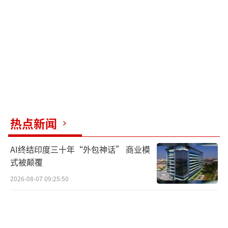
最终，法院判决谢女士在判决生效后30日
内拆除赵女士房屋南侧二层露台上方的新建混
凝土地板。谢女士不服一审判决提起上诉，二
审法院驳回上诉，维持原判。
采光权是指房屋的所有权人或使用人享有
从室外取得适度光源的权利。根据《中华人民
共和国民法典》第二百九十三条规定，建造建
热点新闻
筑物不得违反国家有关工程建设标准，不得妨
AI终结印度三十年“外包神话” 商业模
碍相邻建筑物的通风、采光和日照。我国相关
式被颠覆
建筑规范中也有相应规定，例如住房和城乡建
2026-08-07 09:25:50
设部发布的《城市居住区规划设计标准》，要
求在原设计建筑外增加任何设施不应使相邻住
宅原有日照标准降低。不动产的相邻权利人应