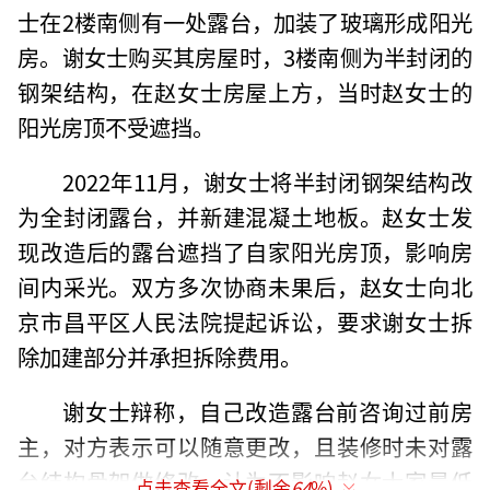
士在2楼南侧有一处露台，加装了玻璃形成阳光
房。谢女士购买其房屋时，3楼南侧为半封闭的
钢架结构，在赵女士房屋上方，当时赵女士的
阳光房顶不受遮挡。
2022年11月，谢女士将半封闭钢架结构改
为全封闭露台，并新建混凝土地板。赵女士发
现改造后的露台遮挡了自家阳光房顶，影响房
间内采光。双方多次协商未果后，赵女士向北
京市昌平区人民法院提起诉讼，要求谢女士拆
除加建部分并承担拆除费用。
谢女士辩称，自己改造露台前咨询过前房
主，对方表示可以随意更改，且装修时未对露
台结构骨架做修改，认为不影响赵女士家最低
点击查看全文(剩余
64
%)