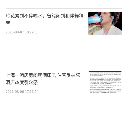
按照有利生产、方便生活、团结互助、公平合
理的原则处理相邻关系。进行装修改造时，应
玲花累到不停喝水，曾毅闲到和伴舞猜
考虑相邻人的通风、采光和通行等便利，施工
拳
前应尽量沟通交流，减少对邻居生产生活的影
2026-08-07 10:29:30
响。遇到问题应及时解决，通过合理合法渠道
反映诉求。
（责任编辑：卢其龙 CN070）
上海一酒店房间爬满床虱 住客反被怼
酒店态度引众怒
2026-08-06 17:16:24