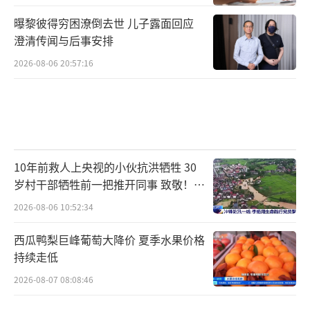
曝黎彼得穷困潦倒去世 儿子露面回应
澄清传闻与后事安排
2026-08-06 20:57:16
10年前救人上央视的小伙抗洪牺牲 30
岁村干部牺牲前一把推开同事 致敬！送
别！
2026-08-06 10:52:34
西瓜鸭梨巨峰葡萄大降价 夏季水果价格
持续走低
2026-08-07 08:08:46