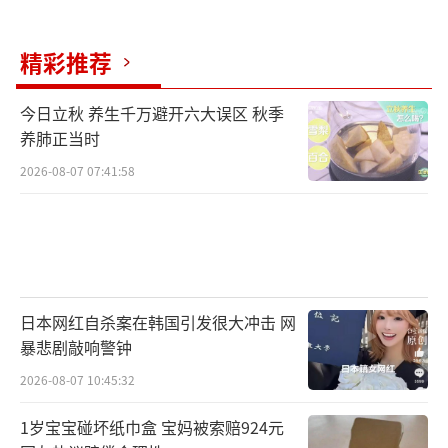
精彩推荐
今日立秋 养生千万避开六大误区 秋季
养肺正当时
2026-08-07 07:41:58
日本网红自杀案在韩国引发很大冲击 网
暴悲剧敲响警钟
2026-08-07 10:45:32
1岁宝宝碰坏纸巾盒 宝妈被索赔924元