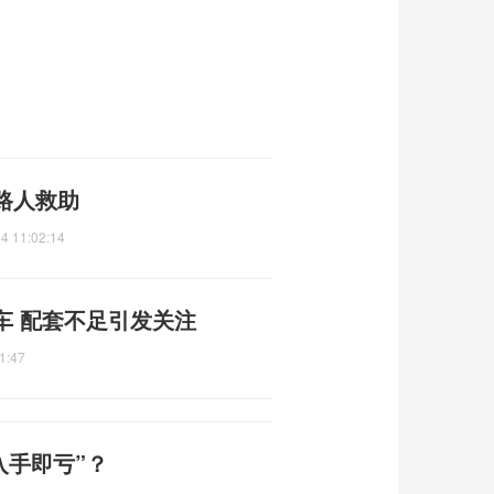
路人救助
4 11:02:14
车 配套不足引发关注
1:47
入手即亏”？