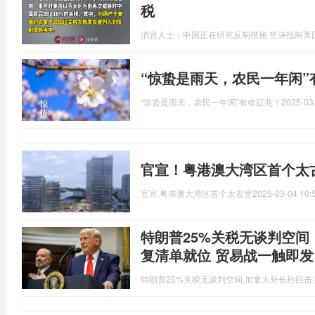
税
消息人士：中国正在研究反制措施 坚决抵制美
“惊蛰是雨天，农民一年闲”
“惊蛰是雨天，农民一年闲”有啥征兆？
2025-03
官宣！粤港澳大湾区首个太
官宣,粤港澳大湾区首个太古里
2025-03-04 10:
特朗普25%关税无谈判空间
复清单就位 贸易战一触即发
特朗普25%关税无谈判空间,加拿大外长秒回击