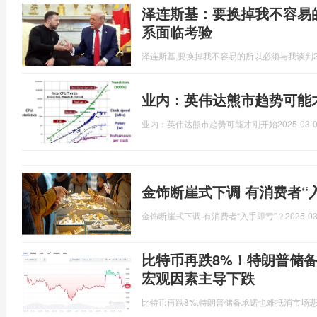
泽连斯基：要换掉我不容易的
系面临考验
泽连斯基,要换掉我不容易的所以必须与我谈判
业内：英伟达熊市趋势可能
业内：英伟达熊市趋势可能才刚开始
2025-03-0
金饰断崖式下调 有消费者“
金饰断崖式下调 有消费者“入手即亏”？
2025-03
比特币再跌8%！特朗普储
宏观因素主导下跌
比特币再跌8%,特朗普储备承诺也难抵消市场