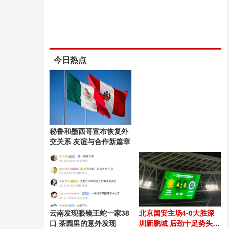
今日热点
秘鲁和墨西哥宣布恢复外
交关系 友谊与合作新篇章
云南发现眼镜王蛇一家38
北京国安主场4-0大胜深
口 茶园里的意外发现
圳新鹏城 后劲十足势头良