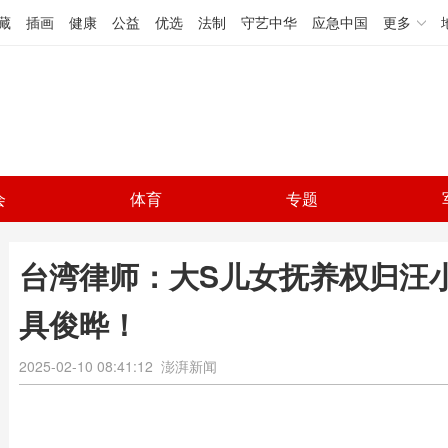
藏
插画
健康
公益
优选
法制
守艺中华
应急中国
更多
会
体育
专题
台湾律师：大S儿女抚养权归汪
具俊晔！
2025-02-10 08:41:12
澎湃新闻