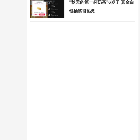
“秋天的第一杯奶茶”6岁了 真金白
银抽奖引热潮