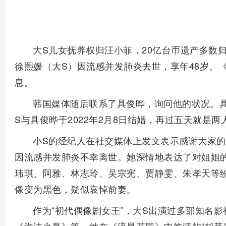
大S儿女抚养权归汪小菲，20亿台币遗产多数
徐熙媛（大S）因流感并发肺炎去世，享年48岁。
息。
韩国媒体随后联系了具俊晔，询问他的状况。具
S与具俊晔于2022年2月8日结婚，再过五天就是
小S的经纪人在社交媒体上发文表示感谢大家的
因流感并发肺炎不幸离世。她深情地表达了对姐姐
玮琪、阿雅、林志玲、吴宗宪、贾静雯、朱孝天等
像变为黑色，疑似哀悼前妻。
作为“初代偶像剧女王”，大S出演过多部知名