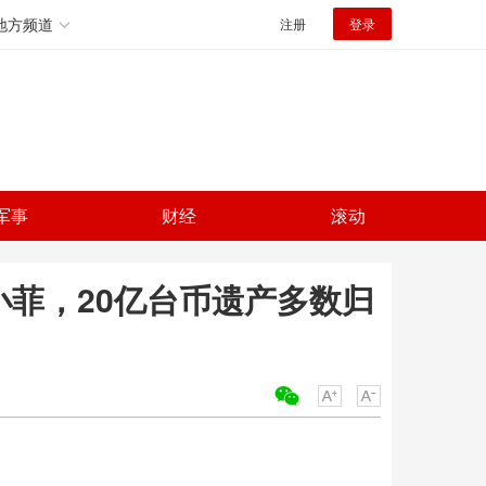
地方频道
注册
登录
军事
财经
滚动
小菲，20亿台币遗产多数归
关键词：