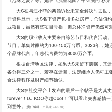
《泡沫之夏》等。她在《流星花园》中饰演的“杉菜
大S在与汪小菲的离婚诉讼未完全解决时去世
开资料显示，大S名下资产包括多处房产，总估值约1
业项目，虽然有些项目亏损，但总体净资产仍然可
大S的职业收入主要来自综艺节目和代言活动。2
节目，单集片酬约为100-150万台币。2023年
个品牌代言，年总代言费约为8000万台币。
根据台湾地区法律，如果大S未留下遗嘱，其
各分得三分之一。若存在遗嘱，法定继承人仍可主张
合法律程序及财产细节确认。
大S在社交平台上发布的最后一个帖子是为其丈夫
forever！DJ KOO你超Cool！”可以看出夫
到意外。
(
责任编辑
：卢其龙 CN070)