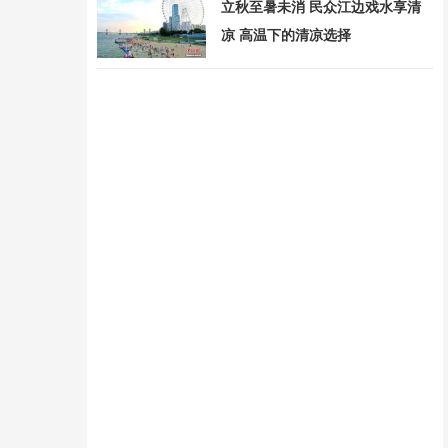
立秋至暑未消 民众江边戏水享清
凉 高温下的清凉选择