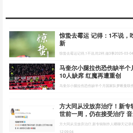
惊蛰去霉运 记得：1不说，
新
惊蛰去霉运记得,1不说,吃2样,做3事
2025-03-04
马奎尔小腿拉伤恐伤缺半个月
10人缺席 红魔再遭重创
马奎尔小腿拉伤恐伤缺半个月国家队梦断曼联伤
方大同从没放弃治疗！新专
世前一周，仍在接受治疗 
方大同从没放弃治疗,新专辑制作人晒聊天记录
12:09:04