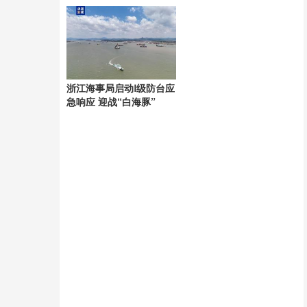
具极端性
浙江海事局启动Ⅰ级防台应
急响应 迎战“白海豚”