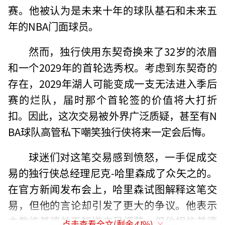
赛。他被认为是未来十年的球队基石和未来五
年的NBA门面球员。
然而，独行侠用东契奇换来了32岁的浓眉
和一个2029年的首轮选秀权。考虑到东契奇的
存在，2029年湖人可能变成一支无法进入季后
赛的烂队，届时那个首轮签的价值将大打折
扣。因此，这次交易被外界广泛质疑，甚至有N
BA球队高管私下嘲笑独行侠将来一定会后悔。
球迷们对这笔交易感到愤怒，一手促成交
易的独行侠总经理尼克-哈里森成了众矢之的。
在官方新闻发布会上，哈里森试图解释这笔交
易，但他的言论却引发了更大的争议。他表示
主教练基德并不知道交易细节，但他相信基德
点击查看全文(剩余
41
%)