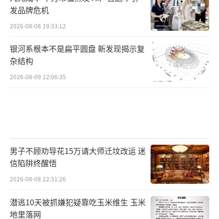
发品牌危机
2026-08-08 19:33:12
银河系根本不是扁平圆盘 新发现揭示复
杂结构
2026-08-09 12:06:35
男子不顾劝导花15万请大师迁坟改运 迷
信陷阱终醒悟
2026-08-08 22:31:26
潜逃10天被抓嫌犯疑靠吃玉米维生 玉米
地里落网