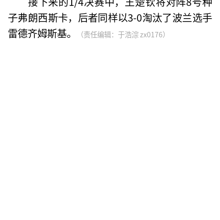
接下来的1/4决赛中，王楚钦将对阵8号种
子弗朗西斯卡，后者同样以3-0淘汰了波兰选手
雷德齐姆斯基。
（责任编辑：于浩淙 zx0176）