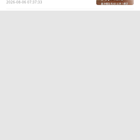
2026-08-06 07:37:33
婚外胚胎案男方公司资产成谜 财产转移
迷局
2026-08-03 15:13:02
香港填词人黎彼得去世 曾写
《Monica》 乐坛与影视双栖才子陨落
2026-08-06 07:18:17
游客睡自己车里被酒店收150元住宿费
旅途囧事引发关注
2026-08-05 13:34:42