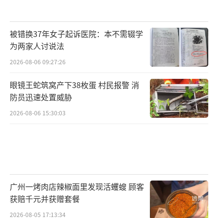
被错换37年女子起诉医院：本不需辍学
为两家人讨说法
2026-08-06 09:27:26
眼镜王蛇筑窝产下38枚蛋 村民报警 消
防员迅速处置威胁
2026-08-06 15:30:03
广州一烤肉店辣椒面里发现活蠼螋 顾客
获赔千元并获赠套餐
2026-08-05 17:13:34