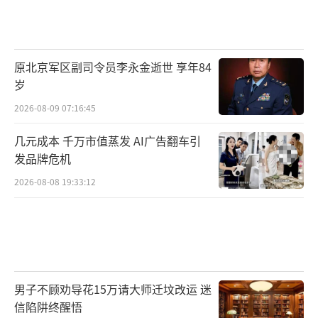
原北京军区副司令员李永金逝世 享年84
岁
2026-08-09 07:16:45
几元成本 千万市值蒸发 AI广告翻车引
发品牌危机
2026-08-08 19:33:12
男子不顾劝导花15万请大师迁坟改运 迷
信陷阱终醒悟