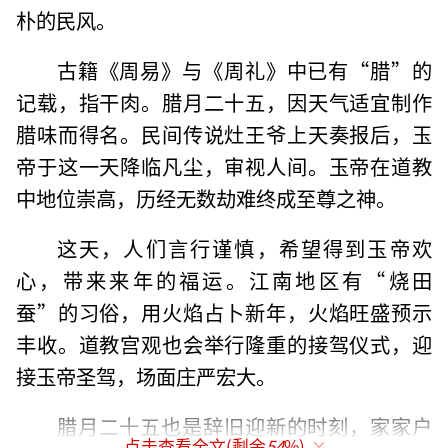
朴的民风。
古籍《周易》与《周礼》中已有“腊”的
记载，指干肉。腊月二十五，因天气适宜制作
腊味而得名。民间传说灶王爷上天奏报后，玉
帝于这一天降临凡尘，审视人间。玉帝在道教
中地位崇高，历经无数劫难终成至尊之神。
这天，人们言行谨慎，希望得到玉帝欢
心，带来来年的福运。江南地区有“烧田
蚕”的习俗，用火焰占卜新年，火焰旺盛预示
丰收。道教宫观也会举行隆重的接驾仪式，迎
接玉帝圣驾，场面庄严宏大。
腊月二十五也是辞旧迎新的时刻，家家户
点击查看全文(剩余
54
%)