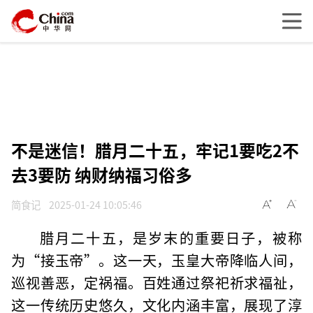
不是迷信！腊月二十五，牢记1要吃2不
去3要防 纳财纳福习俗多
简食记
2025-01-24 10:05:46
腊月二十五，是岁末的重要日子，被称
为“接玉帝”。这一天，玉皇大帝降临人间，
巡视善恶，定祸福。百姓通过祭祀祈求福祉，
这一传统历史悠久，文化内涵丰富，展现了淳