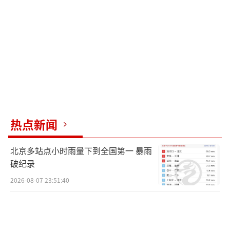
祉。照田蚕则是农民们用火把或灯笼照亮田地
和桑树，表达对蚕虫的关爱，期盼农业丰收。
磨豆腐寓意“多福”，象征纯净高雅，寄托了
人们对新年的祝福和希望。
这些习俗不仅体现了人们对天地神灵的敬
畏，也表达了对未来的美好期盼。
热点新闻
（责任编辑：卢其龙 CN070）
北京多站点小时雨量下到全国第一 暴雨
破纪录
2026-08-07 23:51:40