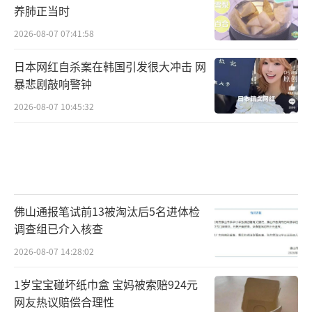
养肺正当时
2026-08-07 07:41:58
日本网红自杀案在韩国引发很大冲击 网
暴悲剧敲响警钟
2026-08-07 10:45:32
佛山通报笔试前13被淘汰后5名进体检
调查组已介入核查
2026-08-07 14:28:02
1岁宝宝碰坏纸巾盒 宝妈被索赔924元
网友热议赔偿合理性