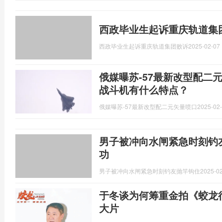
西政毕业生起诉重庆轨道集
西政毕业生起诉重庆轨道集团败诉
2025-02-07 
俄媒曝苏-57最新改型配二元
战斗机有什么特点？
俄媒曝苏-57最新改型配二元矢量喷口
2025-02-
男子被冲向水闸紧急时刻钓
功
男子被冲向水闸紧急时刻钓友抛竿钩住
2025-02
于冬谈为何筹重金拍《蛟龙
大片