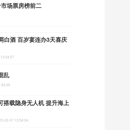
一市场票房榜前二
两白酒 百岁宴连办3天喜庆
 13:34:57
混乱
:34:39
可搭载隐身无人机 提升海上
25-02-07 13:56:04