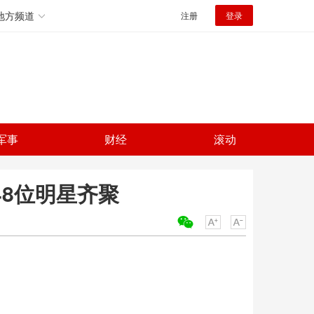
地方频道
注册
登录
军事
财经
滚动
48位明星齐聚
关键词：