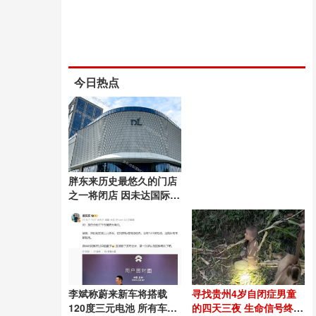
今日热点
胖东来历史最悠久的门店
之一将闭店 因未达国际一
流品质标准
李斌称蔚来新车将搭载
寻找贵州4岁自闭症男童
120度三元电池 所有车型
的四天三夜 生命信号终被