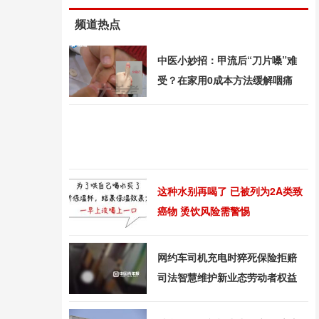
频道热点
中医小妙招：甲流后“刀片嗓”难
受？在家用0成本方法缓解咽痛
这种水别再喝了 已被列为2A类致
癌物 烫饮风险需警惕
网约车司机充电时猝死保险拒赔
司法智慧维护新业态劳动者权益