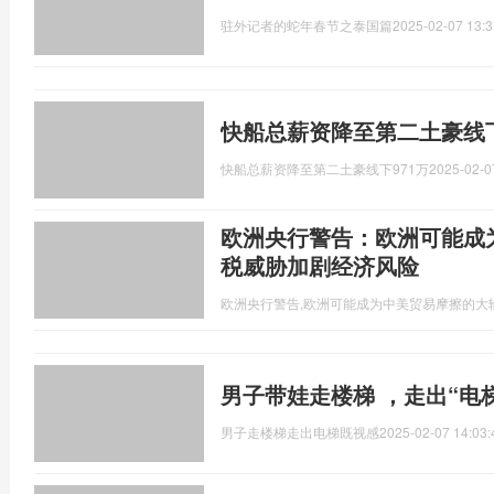
驻外记者的蛇年春节之泰国篇
2025-02-07 13:3
快船总薪资降至第二土豪线下
快船总薪资降至第二土豪线下971万
2025-02-0
欧洲央行警告：欧洲可能成
税威胁加剧经济风险
欧洲央行警告,欧洲可能成为中美贸易摩擦的大
男子带娃走楼梯 ，走出“电
男子走楼梯走出电梯既视感
2025-02-07 14:03: