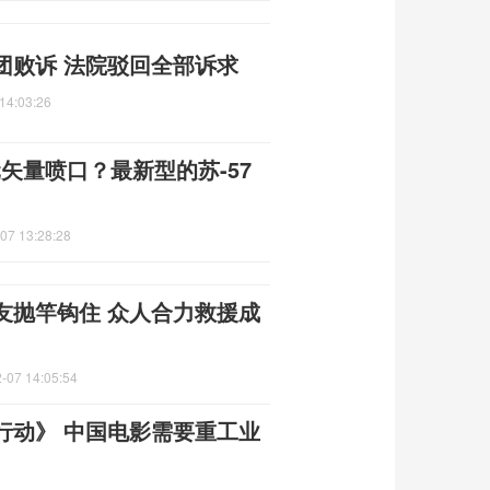
团败诉 法院驳回全部诉求
14:03:26
矢量喷口？最新型的苏-57
07 13:28:28
友抛竿钩住 众人合力救援成
-07 14:05:54
行动》 中国电影需要重工业