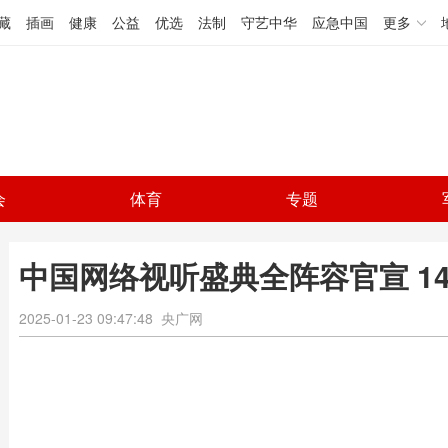
藏
插画
健康
公益
优选
法制
守艺中华
应急中国
更多
会
体育
专题
中国网络视听盛典全阵容官宣 1
2025-01-23 09:47:48
央广网