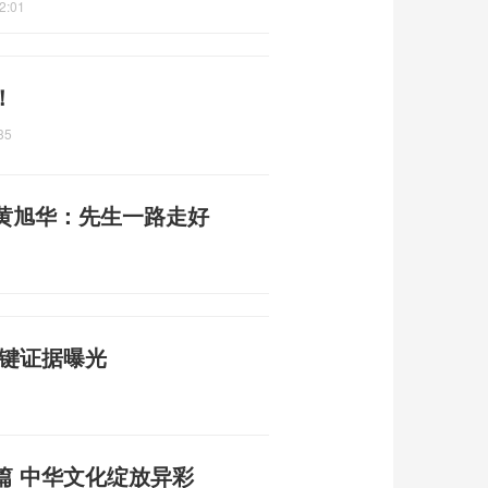
2:01
！
35
黄旭华：先生一路走好
关键证据曝光
篇 中华文化绽放异彩