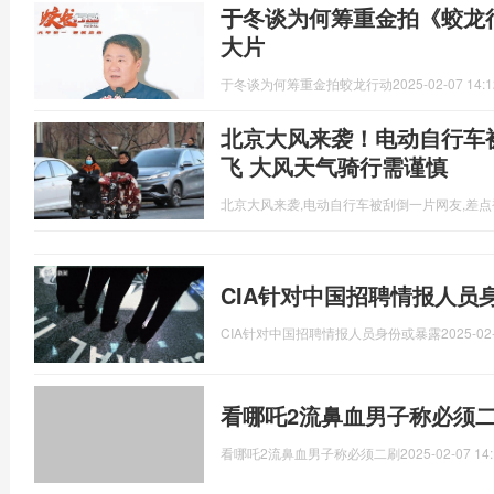
于冬谈为何筹重金拍《蛟龙
大片
于冬谈为何筹重金拍蛟龙行动
2025-02-07 14:1
北京大风来袭！电动自行车
飞 大风天气骑行需谨慎
北京大风来袭,电动自行车被刮倒一片网友,差
CIA针对中国招聘情报人员
CIA针对中国招聘情报人员身份或暴露
2025-02
看哪吒2流鼻血男子称必须二
看哪吒2流鼻血男子称必须二刷
2025-02-07 14: