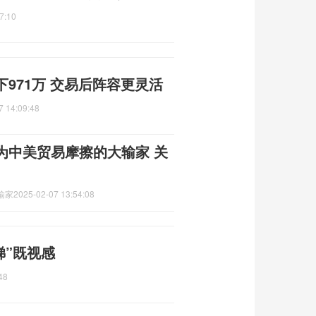
7:10
971万 交易后阵容更灵活
7 14:09:48
为中美贸易摩擦的大输家 关
输家
2025-02-07 13:54:08
梯”既视感
48