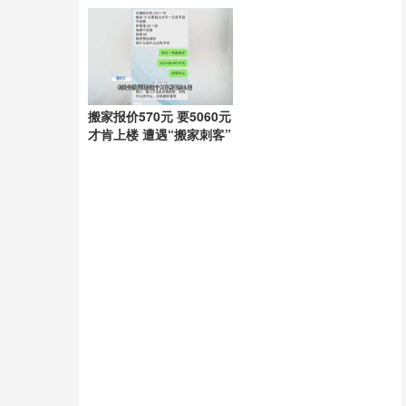
通用
锁定
搬家报价570元 要5060元
才肯上楼 遭遇“搬家刺客”