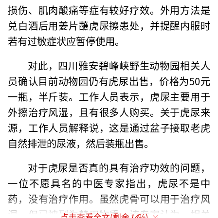
损伤、肌肉酸痛等症有较好疗效。外用方法是
兑白酒后用姜片蘸虎尿擦患处，并提醒内服时
若有过敏症状应暂停使用。
对此，四川雅安碧峰峡野生动物园相关人
员确认目前动物园仍有虎尿出售，价格为50元
一瓶，半斤装。工作人员表示，虎尿主要用于
外擦治疗风湿，且有很多人购买。关于虎尿来
源，工作人员解释说，这是通过盆子接取老虎
自然排泄的尿液，然后装瓶出售。
对于虎尿是否真的具有治疗功效的问题，
一位不愿具名的中医专家指出，虎尿不是中
药，没有治疗作用。虽然虎骨可以用于治疗风
湿，但已被列为禁用物质。该专家认为，相关
点击查看全文(剩余
14
%)