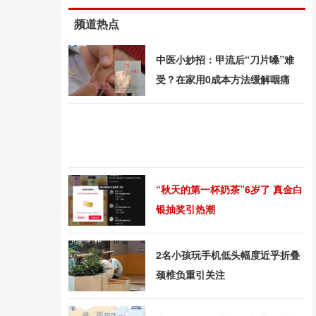
频道热点
中医小妙招：甲流后“刀片嗓”难
受？在家用0成本方法缓解咽痛
“秋天的第一杯奶茶”6岁了 真金白
银抽奖引热潮
2名小孩玩手机低头幅度近乎折叠
颈椎负重引关注