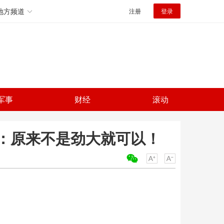
地方频道
注册
登录
军事
财经
滚动
：原来不是劲大就可以！
关键词：