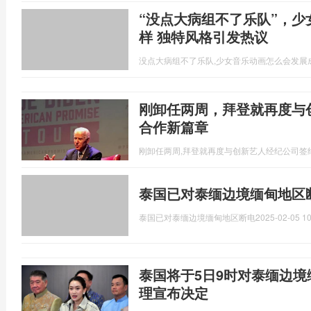
“没点大病组不了乐队”，
样 独特风格引发热议
没点大病组不了乐队,少女音乐动画怎么会发展
刚卸任两周，拜登就再度与
合作新篇章
刚卸任两周,拜登就再度与创新艺人经纪公司签
泰国已对泰缅边境缅甸地区
泰国已对泰缅边境缅甸地区断电
2025-02-05 10
泰国将于5日9时对泰缅边境
理宣布决定