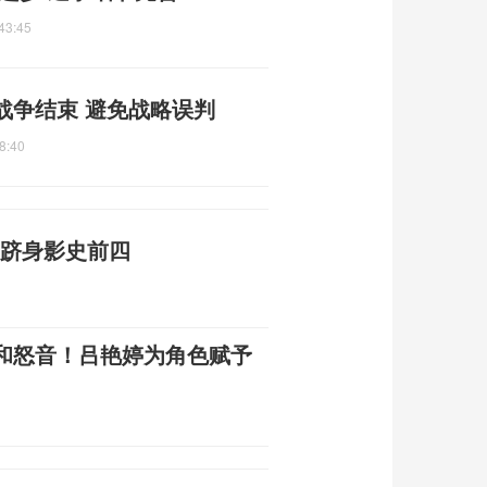
43:45
战争结束 避免战略误判
8:40
 跻身影史前四
和怒音！吕艳婷为角色赋予