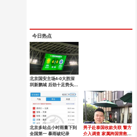
今日热点
北京国安主场4-0大胜深
圳新鹏城 后劲十足势头良
好
北京多站点小时雨量下到
男子赴泰国收款失联 警方
全国第一 暴雨破纪录
介入调查 家属跨国营救54