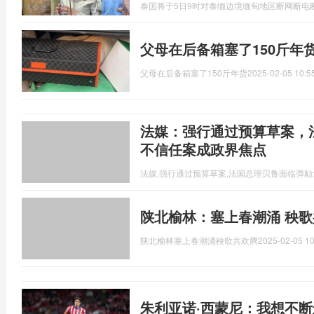
泰国将于5日9时对泰缅边境缅甸地区断网断电
父母在后备箱塞了150斤年
父母在后备箱塞了150斤年货
2025-02-05 10:5
法媒：强行通过预算草案，
不信任案成政界焦点
法媒,强行通过预算草案,法国总理贝鲁面临弹劾
陕北榆林：塞上春潮涌 秧歌
陕北榆林塞上春潮涌秧歌共欢腾
2025-02-05 10
朱利亚诺·西蒙尼：我想不断