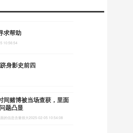
寻求帮助
5 10:56:54
 跻身影史前四
时间赌博被当场查获，里面
督问题凸显
里面的信息含量很大
2025-02-05 10:54:08