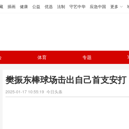
藏
插画
健康
公益
优选
法制
守艺中华
应急中国
更多
会
体育
专题
樊振东棒球场击出自己首支安打
2025-01-17 10:55:19
今日头条