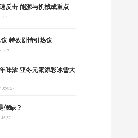
迅速反击 能源与机械成重点
:56:30
议 特效剧情引热议
41:47
年味浓 亚冬元素添彩冰雪大
10:50:27
是假缺？
:46:57