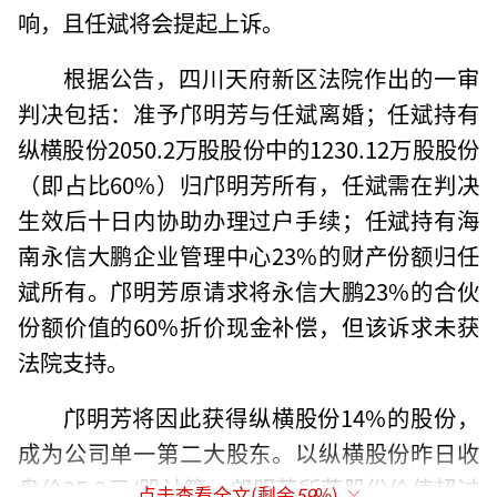
响，且任斌将会提起上诉。
根据公告，四川天府新区法院作出的一审
判决包括：准予邝明芳与任斌离婚；任斌持有
纵横股份2050.2万股股份中的1230.12万股股份
（即占比60%）归邝明芳所有，任斌需在判决
生效后十日内协助办理过户手续；任斌持有海
南永信大鹏企业管理中心23%的财产份额归任
斌所有。邝明芳原请求将永信大鹏23%的合伙
份额价值的60%折价现金补偿，但该诉求未获
法院支持。
邝明芳将因此获得纵横股份14%的股份，
成为公司单一第二大股东。以纵横股份昨日收
盘价35.2元/股计算，邝明芳所获股份价值超过
点击查看全文(剩余
59
%)