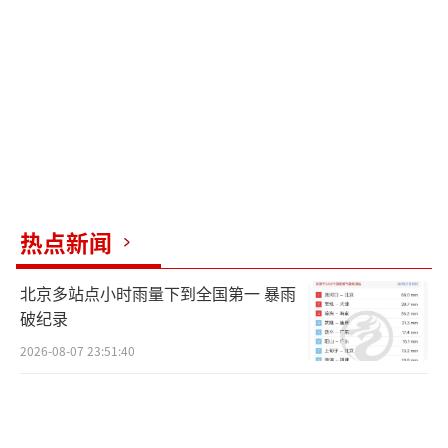
权。任斌与王陈、陈鹏将一致行动协议有效期
延长至公司正式上市后届满10年，同时王陈、
陈鹏认可任斌的公司实际控制人地位，承诺不
谋求公司的实际控制权或控股股东地位。根据
这一协议，任斌通过直接持股以及控制永信大
鹏、王陈、陈鹏持有的公司股份，合计控制公
司56.18%股权。按一审判决结果，向邝明芳分
热点新闻
割公司14%股份后，任斌所控制的股权比例仍
然高达42%以上。
北京多站点小时雨量下到全国第一 暴雨
破纪录
目前，该诉讼事项尚处于判决上诉期，任
2026-08-07 23:51:40
斌表示将会提起上诉，最终诉讼结果尚存在不
确定性。
（责任编辑：于浩淙 zx0176）