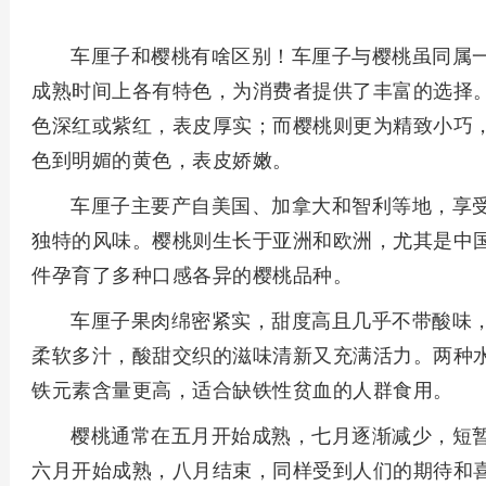
车厘子和樱桃有啥区别！车厘子与樱桃虽同属
成熟时间上各有特色，为消费者提供了丰富的选择。
色深红或紫红，表皮厚实；而樱桃则更为精致小巧，
色到明媚的黄色，表皮娇嫩。
车厘子主要产自美国、加拿大和智利等地，享
独特的风味。樱桃则生长于亚洲和欧洲，尤其是中
件孕育了多种口感各异的樱桃品种。
车厘子果肉绵密紧实，甜度高且几乎不带酸味
柔软多汁，酸甜交织的滋味清新又充满活力。两种
铁元素含量更高，适合缺铁性贫血的人群食用。
樱桃通常在五月开始成熟，七月逐渐减少，短
六月开始成熟，八月结束，同样受到人们的期待和