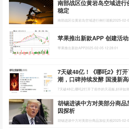
南部战区位黄岩岛空域进行
稳定
南部战区位黄岩岛空域进行例行巡航
2025-02-0
苹果推出新款APP 创建活
苹果推出新款APP
2025-02-05 12:28:01
7天破48亿！《哪吒2》打
潮，口碑持续发酵 国漫新高
7天破48亿,哪吒2打开了前作的天花板,好评如
胡锡进谈中方对美部分商品
因探析
胡锡进谈中方对美部分商品加征关税
2025-02-0