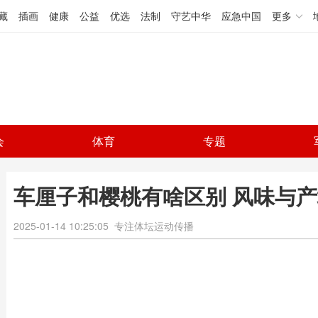
藏
插画
健康
公益
优选
法制
守艺中华
应急中国
更多
会
体育
专题
车厘子和樱桃有啥区别 风味与
2025-01-14 10:25:05
专注体坛运动传播