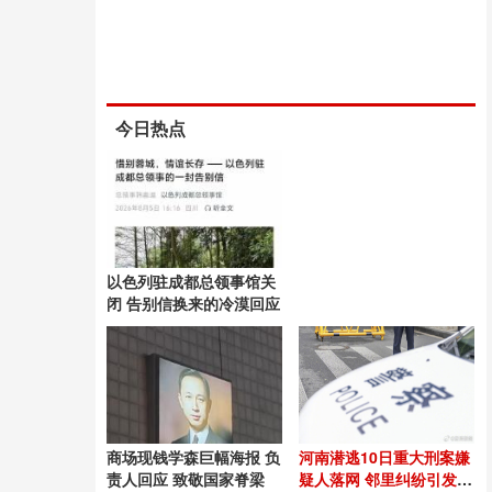
今日热点
以色列驻成都总领事馆关
闭 告别信换来的冷漠回应
商场现钱学森巨幅海报 负
河南潜逃10日重大刑案嫌
责人回应 致敬国家脊梁
疑人落网 邻里纠纷引发悲