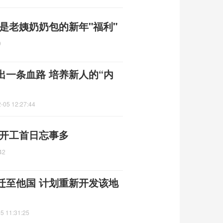
是老姨奶奶包的新年"福利"
9
一条血路 培养新人的“内
-05 12:27:44
 开工首日忘事多
42
迁至他国 计划重新开发该地
5 11:31:25