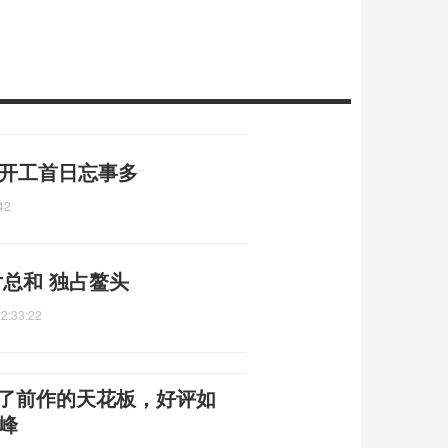
 开工首日忘事多
42
总和 独占鳌头
2:33:22
开了前作的天花板，好评如
峰