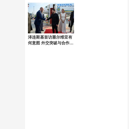
剧
泽连斯基首访塞尔维亚有
何意图 外交突破与合作信
号