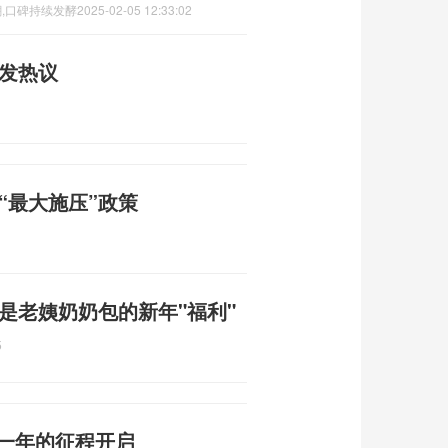
潮,口碑持续发酵
2025-02-05 12:33:02
引发热议
“最大施压”政策
是老姨奶奶包的新年"福利"
5
 新一年的征程开启