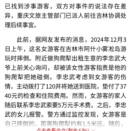
已找到涉事游客，双方对事件的说法存在差
异，重庆文旅主管部门已派人前往吉林协调处
理后续事宜。
此前，据网友发布的消息，2024年12月3
日上午，这名女游客在吉林市阿什小雾凇岛游
玩时摔倒。附近做狗爬犁出租生意的李忠武大
爷上前关心询问，却被该女性游客指责是他的
狗爬犁把她碰倒。李忠武考虑到女游客的伤
情，主动拨打了120并将她送到医院，垫付了37
40元的检查和住院费用。然而，女游客的家人
随后联系李忠武索要5万元手术费。之后，李忠
武的女儿报警。警方通过监控发现，女游客是
自己摔倒的，距离狗爬犁约有1.5米远。随后，
点击查看全文(剩余
57
%)