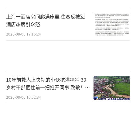
上海一酒店房间爬满床虱 住客反被怼
酒店态度引众怒
2026-08-06 17:16:24
10年前救人上央视的小伙抗洪牺牲 30
岁村干部牺牲前一把推开同事 致敬！送
别！
2026-08-06 10:52:34