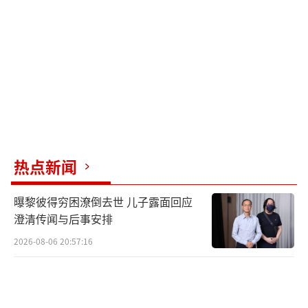
事件是否会有所反转以及最终的处理结果。
律师认为，如果媒体报道的情况属实，女
游客的行为可能涉嫌敲诈勒索。根据相关法律
规定，故意制造或编造虚假事由以讹诈他人财
物的行为属于敲诈勒索。本案中，女游客让李
忠武垫付医药费且不归还，数额较大，达到了
敲诈罪的立案标准。此外，女游客的亲属向李
热点新闻
忠武索要5万元手术费的行为也属于敲诈勒索。
李忠武可以向警方报案，如进一步调查确认行
曝黎彼得穷困潦倒去世 儿子露面回应
为人主观上存在非法占有意图，女游客可能会
澄清传闻与后事安排
面临刑事处罚。
（责任编辑：张蕾）
2026-08-06 20:57:16