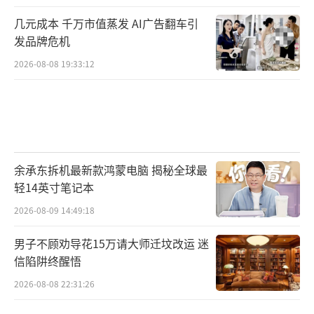
几元成本 千万市值蒸发 AI广告翻车引
发品牌危机
2026-08-08 19:33:12
余承东拆机最新款鸿蒙电脑 揭秘全球最
轻14英寸笔记本
2026-08-09 14:49:18
男子不顾劝导花15万请大师迁坟改运 迷
信陷阱终醒悟
2026-08-08 22:31:26