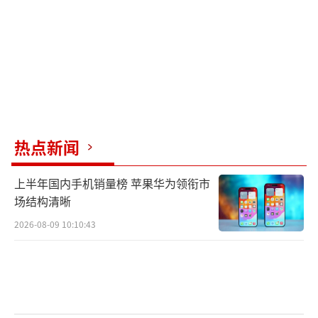
至-1.98亿元，与上年同期相比将出现亏损。主
要原因是金融IT收入减少，非金融业务收入下
降，对长期股权投资计提减值准备，拟计提商
誉减值准备，以及非经常性损益较上年同期减
少约6514万元。本次业绩预告未经注册会计师
审计，相关资产减值测试工作仍在进行中。
热点新闻
从行业角度看，消费电子、养殖、半导
体、机械、医药生物、交通运输等行业表现亮
上半年国内手机销量榜 苹果华为领衔市
眼。例如，正丹股份预计2024年实现归属于上
场结构清晰
市公司股东的净利润为11亿元至13亿元，同比
2026-08-09 10:10:43
增长11039.13%至13064.42%。报告期内，公
司主要产品TMA和TOTM产销量大幅增长，销售
单价上升，酸酐及酯类业务营业收入和利润同
比大幅增长。