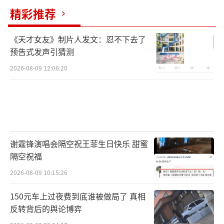
目，公司利润较上年同期大幅增加。受此消息
精彩推荐
刺激，1月13日，合金投资股价涨停，收盘价为
4.59元/股。大博医疗预计2024年全年实现归属
《天才女友》制片人发文：忍不下去了
于上市公司股东的净利润为3.5亿元至3.9亿
预告式发声引猜测
元，同比增长493.5%至561.33%。随着骨科耗
2026-08-09 12:06:20
材集采政策落地执行，公司积极调整经营策
略，骨科业务线逐步企稳回升；报告期继续大
力拓展非骨科耗材品类业务，微创外科、齿
科、神经外科等产品线均实现较好增长。1月13
日，大博医疗股价涨停，收盘价为32.03元/
谢霆锋演唱会隔空祝王菲生日快乐 甜蜜
隔空祝福
股。
（责任编辑：张蕾）
2026-08-09 10:15:26
150元车上过夜费到底谁被做局了 真相
反转背后的舆论博弈