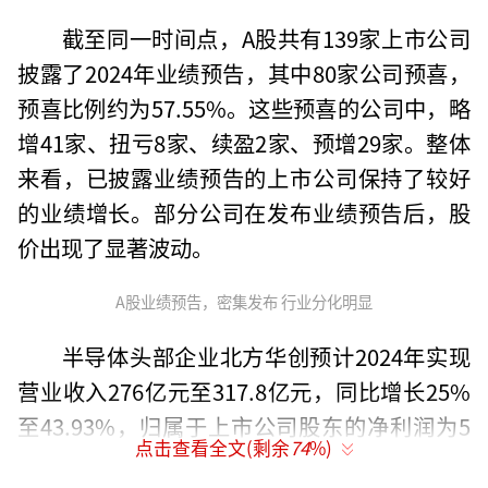
截至同一时间点，A股共有139家上市公司
披露了2024年业绩预告，其中80家公司预喜，
预喜比例约为57.55%。这些预喜的公司中，略
增41家、扭亏8家、续盈2家、预增29家。整体
来看，已披露业绩预告的上市公司保持了较好
的业绩增长。部分公司在发布业绩预告后，股
价出现了显著波动。
A股业绩预告，密集发布 行业分化明显
半导体头部企业北方华创预计2024年实现
营业收入276亿元至317.8亿元，同比增长25%
至43.93%，归属于上市公司股东的净利润为5
点击查看全文(剩余
74
%)
1.7亿元至59.5亿元，同比增长32.6%至52.