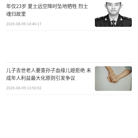
年仅23岁 夏士远空降时坠地牺牲 烈士
生物医药行业的投资机遇方面，平安证券
魂归故里
建议关注“创新”、“出海”、“设备更
2026-08-09 14:46:17
新”与“消费复苏”等领域。围绕创新，建议
布局具备全球竞争力的创新药品种，以及“空
间大”、“格局好”的品类。消费提振政策的
影响下，眼科、口腔、医美等优质赛道及相关
儿子去世老人要查孙子血缘儿媳拒绝 未
周边产业有望回暖。
成年人利益最大化原则引发争议
部分公司在发布业绩预告后，股价出现显
2026-08-09 13:56:02
著波动。例如，合金投资预计2024年实现归属
于上市公司股东的净利润为815万元至989万
元，同比增长40.13%至70.04%。借助新能源
产业的发展机遇，开展电动重卡运输服务项