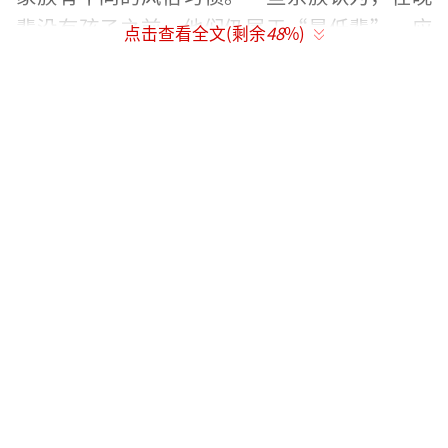
辈没有孩子之前，他们仍属于“最低辈”，应
点击查看全文(剩余
48
%)
继续收到压岁钱。一旦有了孩子，他们就不再
是最低辈的人，压岁钱的发放也应停止。另一
种情况是，晚辈是否有独立赚钱的能力。如果
晚辈已经能够养家糊口，即使未婚也不再收压
岁钱。还有一些地方以18岁为界限，认为18岁
以下的孩子都应收到压岁钱。
除了考虑年龄问题，发压岁钱时还有几个
注意事项。首先，同辈人应提前商量好给晚辈
的金额，保持一致，避免影响情感关系。其
次，压岁钱需要用专用红包包装，体现文化意
义。此外，压岁钱最好使用崭新的钱币，寓意
新年新气象。最后，发红包时要当着孩子家长