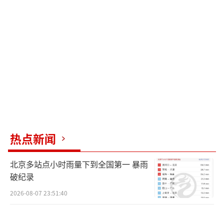
的面进行，让家长知道并负责管理。
过年期间，尊重传统习俗，按照习俗给予
红包，可以更好地体现新年的仪式感。希望大
家都能过一个愉快的新年。
（责任编辑：张蕾）
热点新闻
北京多站点小时雨量下到全国第一 暴雨
破纪录
2026-08-07 23:51:40