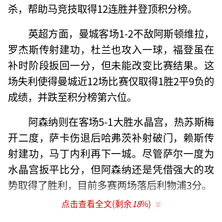
杀，帮助马竞技取得12连胜并登顶积分榜。
英超方面，曼城客场1-2不敌阿斯顿维拉，
罗杰斯传射建功，杜兰也攻入一球，福登虽在
补时阶段扳回一分，但未能改变比赛结果。这
场失利使得曼城近12场比赛仅取得1胜2平9负的
成绩，并跌至积分榜第六位。
阿森纳则在客场5-1大胜水晶宫，热苏斯梅
开二度，萨卡伤退后哈弗茨补射破门，赖斯传
射建功，马丁内利再下一城。尽管萨尔一度为
水晶宫扳平比分，但阿森纳还是凭借强大的攻
势取得了胜利，目前多赛两场落后利物浦3分。
点击查看全文(剩余
18
%)
德甲赛场，勒沃库森主场5-1大胜弗赖堡，