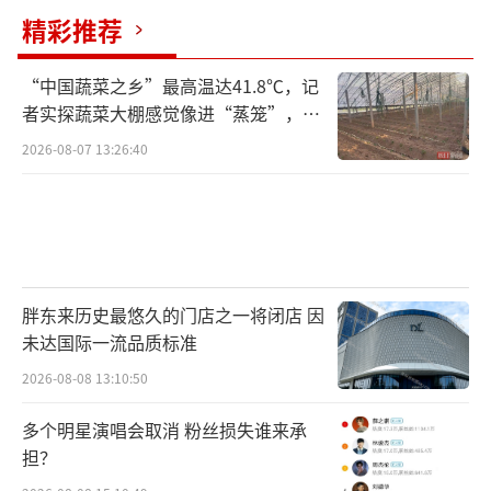
精彩推荐
“中国蔬菜之乡”最高温达41.8℃，记
者实探蔬菜大棚感觉像进“蒸笼”，有
村民称只能凌晨两点起来干活
2026-08-07 13:26:40
胖东来历史最悠久的门店之一将闭店 因
未达国际一流品质标准
2026-08-08 13:10:50
多个明星演唱会取消 粉丝损失谁来承
担？